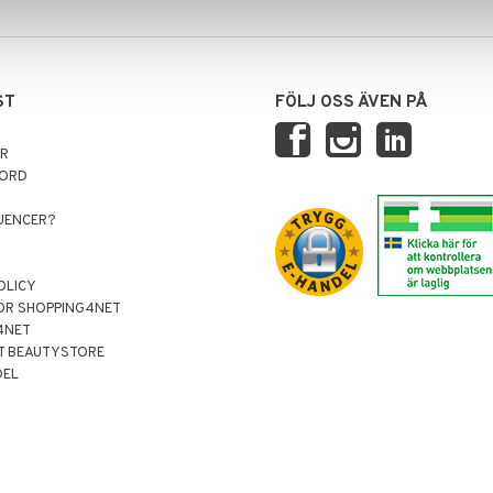
ST
FÖLJ OSS ÄVEN PÅ
AR
NORD
LUENCER?
OLICY
ÖR SHOPPING4NET
4NET
T BEAUTYSTORE
DEL