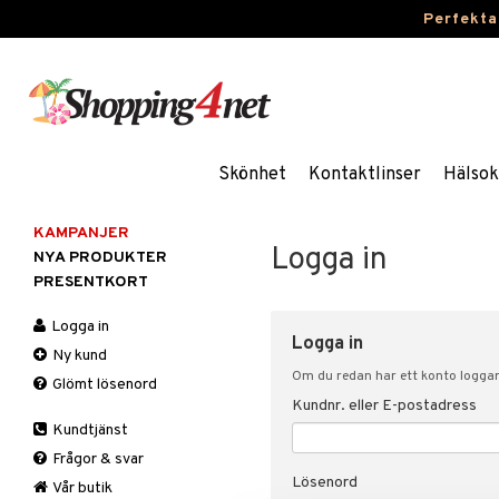
Perfekta
Skönhet
Kontaktlinser
Hälsok
KAMPANJER
Logga in
NYA PRODUKTER
PRESENTKORT
Logga in
Logga in
Ny kund
Om du redan har ett konto loggar 
Glömt lösenord
Kundnr. eller E-postadress
Kundtjänst
Frågor & svar
Lösenord
Vår butik