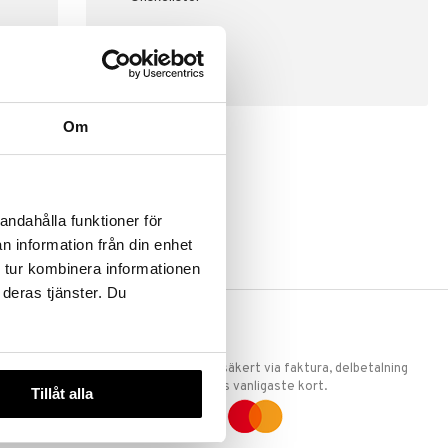
SKAPA KUND
Om
andahålla funktioner för
n information från din enhet
 tur kombinera informationen
 deras tjänster. Du
ERKET
TRYGGA KÖP
 att vi är
Handla tryggt & säkert via faktura, delbetalning
llande
eller marknadens vanligaste kort.
Tillåt alla