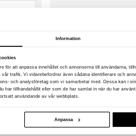
Information
cookies
e för att anpassa innehållet och annonserna till användarna, tillh
vår trafik. Vi vidarebefordrar även sådana identifierare och anna
nnons- och analysföretag som vi samarbetar med. Dessa kan i sin
har tillhandahållit eller som de har samlat in när du har använt
ortsatt användande av vår webbplats.
VERANSER
GODKÄND AV LÄKEMEDELSV
gda före 14:00 (gäller varor i lager)
EU-logotypen är symbolen som visar
 ut från oss samma dag.
godkända av Läkemedelsverket gä
Anpassa
försäljning av läkemedel.