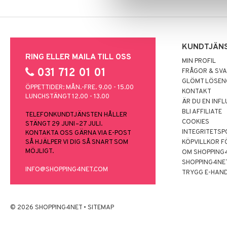
KUNDTJÄN
RING ELLER MAILA TILL OSS
MIN PROFIL
031 712 01 01
FRÅGOR & SV
GLÖMT LÖSE
ÖPPETTIDER: MÅN.-FRE. 9.00 - 15.00
KONTAKT
LUNCHSTÄNGT 12.00 - 13.00
ÄR DU EN INF
BLI AFFILIATE
TELEFONKUNDTJÄNSTEN HÅLLER
COOKIES
STÄNGT 29 JUNI–27 JULI.
INTEGRITETSP
KONTAKTA OSS GÄRNA VIA E-POST
SÅ HJÄLPER VI DIG SÅ SNART SOM
KÖPVILLKOR F
MÖJLIGT.
OM SHOPPING
SHOPPING4NE
INFO@SHOPPING4NET.COM
TRYGG E-HAN
© 2026 SHOPPING4NET
•
SITEMAP