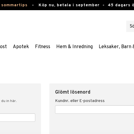
 sommartips
-
Köp nu, betala i september -
45 dagars 
ost
Apotek
Fitness
Hem & Inredning
Leksaker, Barn 
Glömt lösenord
Kundnr. eller E-postadress
du in här.