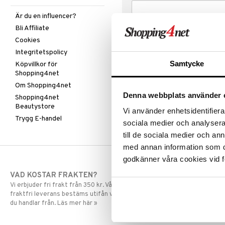
Är du en influencer?
Bli Affiliate
Cookies
Integritetspolicy
Samtycke
Köpvillkor för
Shopping4net
Om Shopping4net
Denna webbplats använder 
Shopping4net
Beautystore
Vi använder enhetsidentifierar
Trygg E-handel
sociala medier och analysera 
till de sociala medier och a
med annan information som du 
godkänner våra cookies vid f
VAD KOSTAR FRAKTEN?
SNABBA LE
Vi erbjuder fri frakt från 350 kr. Vår gräns för
Beställningar la
fraktfri leverans bestäms utifån vilken avdelning
skickas normalt
du handlar från. Läs mer här »