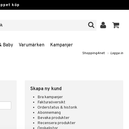
öppet köp
& Baby
Varumärken
Kampanjer
Shopping4net
»
Logga in
Skapa ny kund
Bra kampanjer
Fakturaöversikt
Orderstatus & historik
Abonnemang
Bevaka produkter
Recensera produkter
Önskelistor