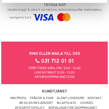
TRYGGA KÖP
Handla tryggt & säkert via faktura, delbetalning eller marknadens
vanligaste kort.
RING ELLER MAILA TILL OSS
031 712 01 01
ÖPPETTIDER: MÅN.-FRE. 9.00 - 15.00
LUNCHSTÄNGT 12.00 - 13.00
INFO@SHOPPING4NET.COM
KUNDTJÄNST
MIN PROFIL
FRÅGOR & SVAR
GLÖMT LÖSENORD
KONTAKT
ÄR DU EN INFLUENCER?
BLI AFFILIATE
COOKIES
INTEGRITETSPOLICY
KÖPVILLKOR FÖR SHOPPING4NET