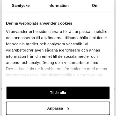
Abonnemang
Samtycke
Information
Om
Bevaka produkter
Recensera produkter
Önskelistor
Denna webbplats använder cookies
Vi använder enhetsidentifierare för att anpassa innehållet
och annonserna till användarna, tillhandahålla funktioner
SKAPA KUND
för sociala medier och analysera vår trafik. Vi
vidarebefordrar även sådana identifierare och annan
information från din enhet till de sociala medier och
annons- och analysföretag som vi samarbetar med.
VAD KOSTAR FRAKTEN?
Dessa kan i sin tur kombinera informationen med annan
Vi erbjuder fri frakt från 350 kr. Vår gräns för fraktfri leverans bestäms
information som du har tillhandahållit eller som de har
utifån vilken avdelning du handlar från. Läs mer här »
samlat in när du har använt deras tjänster. Du godkänner
SNABBA LEVERANSER
våra cookies vid fortsatt användande av vår webbplats.
Beställningar lagda före 14:00 (gäller varor i lager) skickas normalt ut från
Tillåt alla
oss samma dag.
GODKÄND AV LÄKEMEDELSVERKET
EU-logotypen är symbolen som visar att vi är godkända av
Anpassa
Läkemedelsverket gällande försäljning av läkemedel.