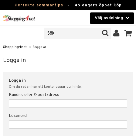
Perfekta sommartips
-
45 dagars öppet köp
Välj avdelning
JER
Skönhet
ODUKTER
TKORT
Kontaktlinser
Shopping4net
»
Logga in
Hälsokost
in
Logga in
Apotek
nd
lösenord
Logga in
Fitness
Om du redan har ett konto loggar du in här.
Hem & Inredning
Kundnr. eller E-postadress
änst
Leksaker, Barn & Baby
 & svar
Lösenord
tik
Varumärken
influencer?
Kampanjer