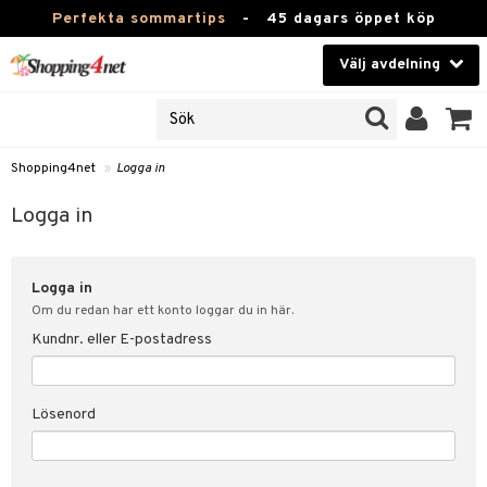
Perfekta sommartips
-
45 dagars öppet köp
Välj avdelning
JER
Skönhet
ODUKTER
TKORT
Kontaktlinser
Shopping4net
»
Logga in
Hälsokost
in
Logga in
Apotek
nd
lösenord
Logga in
Fitness
Om du redan har ett konto loggar du in här.
Hem & Inredning
Kundnr. eller E-postadress
änst
Leksaker, Barn & Baby
 & svar
Lösenord
tik
Varumärken
influencer?
Kampanjer