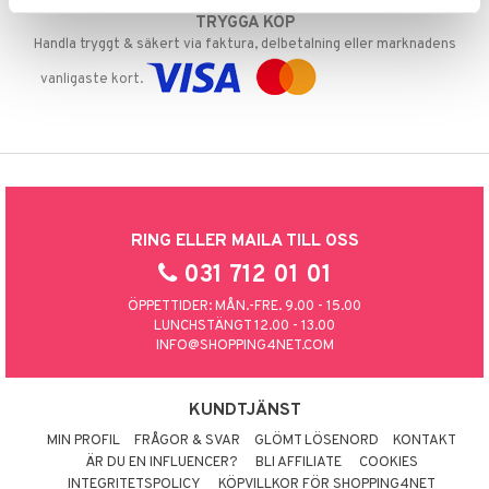
TRYGGA KÖP
Handla tryggt & säkert via faktura, delbetalning eller marknadens
vanligaste kort.
RING ELLER MAILA TILL OSS
031 712 01 01
ÖPPETTIDER: MÅN.-FRE. 9.00 - 15.00
LUNCHSTÄNGT 12.00 - 13.00
INFO@SHOPPING4NET.COM
KUNDTJÄNST
MIN PROFIL
FRÅGOR & SVAR
GLÖMT LÖSENORD
KONTAKT
ÄR DU EN INFLUENCER?
BLI AFFILIATE
COOKIES
INTEGRITETSPOLICY
KÖPVILLKOR FÖR SHOPPING4NET