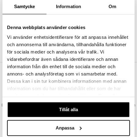
Abonnemang
Samtycke
Information
Om
Bevaka produkter
Recensera produkter
Önskelistor
Denna webbplats använder cookies
Vi använder enhetsidentifierare för att anpassa innehållet
och annonserna till användarna, tillhandahålla funktioner
SKAPA KUND
för sociala medier och analysera vår trafik. Vi
vidarebefordrar även sådana identifierare och annan
information från din enhet till de sociala medier och
annons- och analysföretag som vi samarbetar med.
VAD KOSTAR FRAKTEN?
Dessa kan i sin tur kombinera informationen med annan
Vi erbjuder fri frakt från 350 kr. Vår gräns för fraktfri leverans bestäms
information som du har tillhandahållit eller som de har
utifån vilken avdelning du handlar från. Läs mer här »
samlat in när du har använt deras tjänster. Du godkänner
SNABBA LEVERANSER
våra cookies vid fortsatt användande av vår webbplats.
Beställningar lagda före 14:00 (gäller varor i lager) skickas normalt ut från
Tillåt alla
oss samma dag.
GODKÄND AV LÄKEMEDELSVERKET
EU-logotypen är symbolen som visar att vi är godkända av
Anpassa
Läkemedelsverket gällande försäljning av läkemedel.