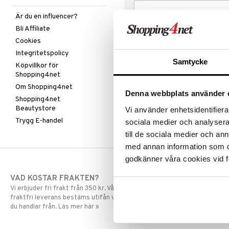
Är du en influencer?
Bli Affiliate
Cookies
Integritetspolicy
Samtycke
Köpvillkor för
Shopping4net
Om Shopping4net
Denna webbplats använder 
Shopping4net
Beautystore
Vi använder enhetsidentifierar
Trygg E-handel
sociala medier och analysera 
till de sociala medier och a
med annan information som du 
godkänner våra cookies vid f
VAD KOSTAR FRAKTEN?
SNABBA LE
Vi erbjuder fri frakt från 350 kr. Vår gräns för
Beställningar la
fraktfri leverans bestäms utifån vilken avdelning
skickas normalt
du handlar från. Läs mer här »