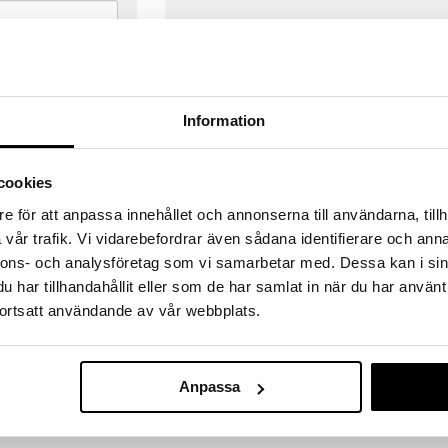
Information
cookies
e för att anpassa innehållet och annonserna till användarna, tillh
vår trafik. Vi vidarebefordrar även sådana identifierare och anna
nnons- och analysföretag som vi samarbetar med. Dessa kan i sin
har tillhandahållit eller som de har samlat in när du har använt
ortsatt användande av vår webbplats.
VERANSER
GODKÄND AV LÄKEMEDELSV
gda före 14:00 (gäller varor i lager)
EU-logotypen är symbolen som visar
Anpassa
 ut från oss samma dag.
godkända av Läkemedelsverket gä
försäljning av läkemedel.