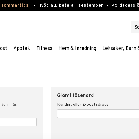
 sommartips
-
Köp nu, betala i september -
45 dagars 
ost
Apotek
Fitness
Hem & Inredning
Leksaker, Barn 
Glömt lösenord
Kundnr. eller E-postadress
du in här.