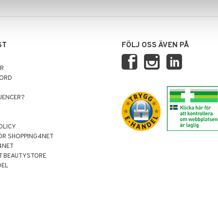
ST
FÖLJ OSS ÄVEN PÅ
AR
NORD
LUENCER?
OLICY
ÖR SHOPPING4NET
4NET
T BEAUTYSTORE
DEL