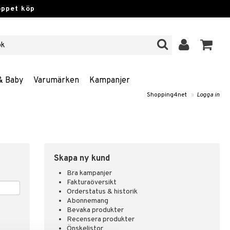
öppet köp
& Baby
Varumärken
Kampanjer
Shopping4net
»
Logga in
Skapa ny kund
Bra kampanjer
Fakturaöversikt
Orderstatus & historik
Abonnemang
Bevaka produkter
Recensera produkter
Önskelistor