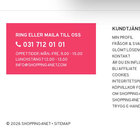
KUNDTJÄN
RING ELLER MAILA TILL OSS
MIN PROFIL
031 712 01 01
FRÅGOR & SV
GLÖMT LÖSE
ÖPPETTIDER: MÅN.-FRE. 9.00 - 15.00
KONTAKT
LUNCHSTÄNGT 12.00 - 13.00
ÄR DU EN INF
INFO@SHOPPING4NET.COM
BLI AFFILIATE
COOKIES
INTEGRITETSP
KÖPVILLKOR F
OM SHOPPING
SHOPPING4NE
TRYGG E-HAN
© 2026 SHOPPING4NET
•
SITEMAP