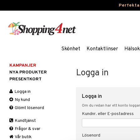
Perfekta
Skönhet
Kontaktlinser
Hälsok
KAMPANJER
Logga in
NYA PRODUKTER
PRESENTKORT
Logga in
Logga in
Ny kund
Om du redan har ett konto loggar 
Glömt lösenord
Kundnr. eller E-postadress
Kundtjänst
Frågor & svar
Lösenord
Vår butik