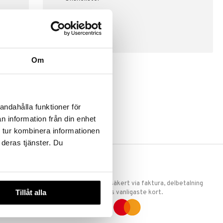
SKAPA KUND
Om
andahålla funktioner för
n information från din enhet
 tur kombinera informationen
 deras tjänster. Du
ERKET
TRYGGA KÖP
 att vi är
Handla tryggt & säkert via faktura, delbetalning
Tillåt alla
llande
eller marknadens vanligaste kort.