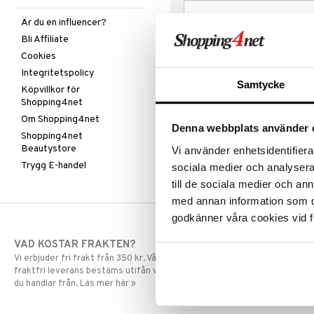
Är du en influencer?
Bli Affiliate
Cookies
Integritetspolicy
Samtycke
Köpvillkor för
Shopping4net
Om Shopping4net
Denna webbplats använder 
Shopping4net
Beautystore
Vi använder enhetsidentifierar
Trygg E-handel
sociala medier och analysera 
till de sociala medier och a
med annan information som du 
godkänner våra cookies vid f
VAD KOSTAR FRAKTEN?
SNABBA LE
Vi erbjuder fri frakt från 350 kr. Vår gräns för
Beställningar la
fraktfri leverans bestäms utifån vilken avdelning
skickas normalt
du handlar från. Läs mer här »