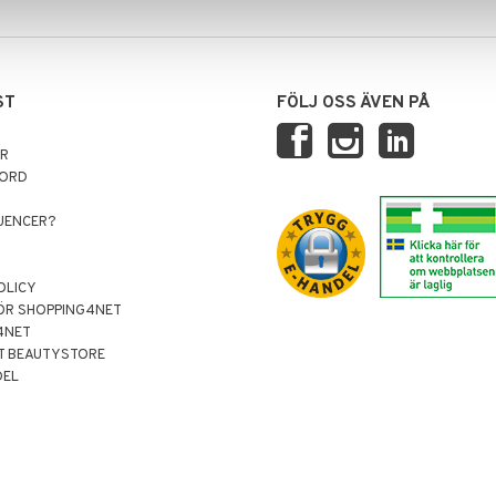
ST
FÖLJ OSS ÄVEN PÅ
AR
NORD
LUENCER?
OLICY
ÖR SHOPPING4NET
4NET
T BEAUTYSTORE
DEL