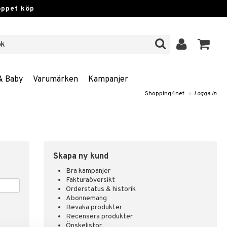
öppet köp
& Baby
Varumärken
Kampanjer
Shopping4net
»
Logga in
Skapa ny kund
Bra kampanjer
Fakturaöversikt
Orderstatus & historik
Abonnemang
Bevaka produkter
Recensera produkter
Önskelistor