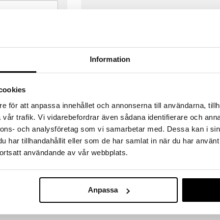
Information
cookies
e för att anpassa innehållet och annonserna till användarna, tillh
vår trafik. Vi vidarebefordrar även sådana identifierare och anna
nnons- och analysföretag som vi samarbetar med. Dessa kan i sin
har tillhandahållit eller som de har samlat in när du har använt
ortsatt användande av vår webbplats.
VERANSER
GODKÄND AV LÄKEMEDELSV
gda före 14:00 (gäller varor i lager)
EU-logotypen är symbolen som visar
Anpassa
 ut från oss samma dag.
godkända av Läkemedelsverket gä
försäljning av läkemedel.