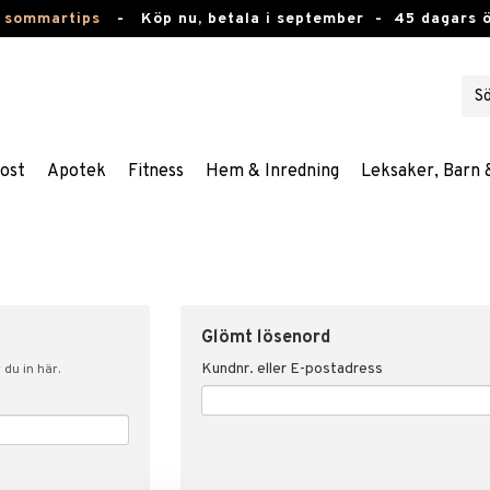
 sommartips
-
Köp nu, betala i september -
45 dagars 
ost
Apotek
Fitness
Hem & Inredning
Leksaker, Barn 
Glömt lösenord
Kundnr. eller E-postadress
du in här.