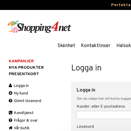
Perfekta
Skönhet
Kontaktlinser
Hälsok
KAMPANJER
Logga in
NYA PRODUKTER
PRESENTKORT
Logga in
Logga in
Ny kund
Om du redan har ett konto loggar 
Glömt lösenord
Kundnr. eller E-postadress
Kundtjänst
Frågor & svar
Lösenord
Vår butik