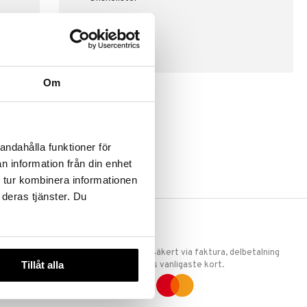
SKAPA KUND
Om
andahålla funktioner för
n information från din enhet
 tur kombinera informationen
 deras tjänster. Du
ERKET
TRYGGA KÖP
 att vi är
Handla tryggt & säkert via faktura, delbetalning
Tillåt alla
llande
eller marknadens vanligaste kort.