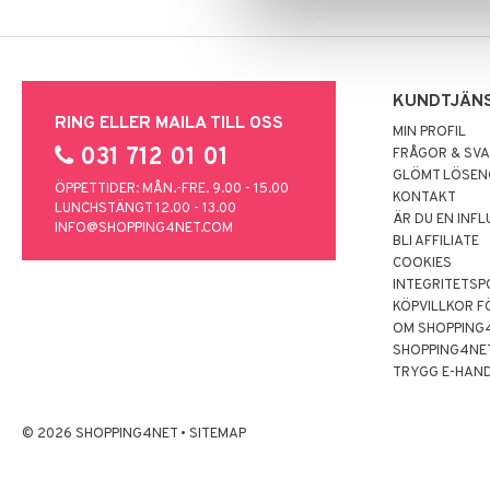
KUNDTJÄN
RING ELLER MAILA TILL OSS
MIN PROFIL
031 712 01 01
FRÅGOR & SV
GLÖMT LÖSE
ÖPPETTIDER: MÅN.-FRE. 9.00 - 15.00
KONTAKT
LUNCHSTÄNGT 12.00 - 13.00
ÄR DU EN INF
INFO@SHOPPING4NET.COM
BLI AFFILIATE
COOKIES
INTEGRITETSP
KÖPVILLKOR F
OM SHOPPING
SHOPPING4NE
TRYGG E-HAN
© 2026 SHOPPING4NET
•
SITEMAP