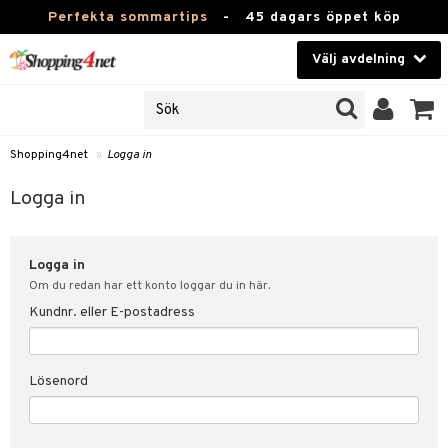
Perfekta sommartips
-
45 dagars öppet köp
Välj avdelning
JER
Skönhet
ODUKTER
TKORT
Kontaktlinser
Shopping4net
»
Logga in
Hälsokost
in
Logga in
Apotek
nd
lösenord
Logga in
Fitness
Om du redan har ett konto loggar du in här.
Hem & Inredning
Kundnr. eller E-postadress
änst
Leksaker, Barn & Baby
 & svar
Lösenord
tik
Varumärken
influencer?
Kampanjer