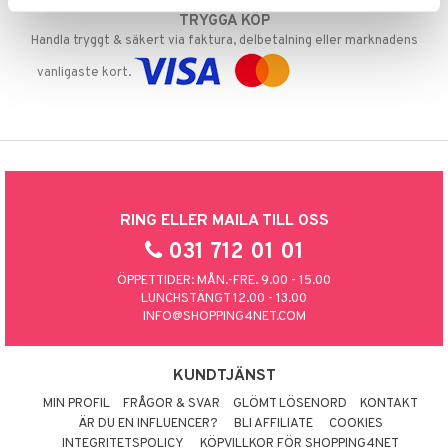
TRYGGA KÖP
Handla tryggt & säkert via faktura, delbetalning eller marknadens
vanligaste kort.
RING ELLER MAILA TILL OSS
031 712 01 01
ÖPPETTIDER: MÅN.-FRE. 9.00 - 15.00
LUNCHSTÄNGT 12.00 - 13.00
INFO@SHOPPING4NET.COM
KUNDTJÄNST
MIN PROFIL
FRÅGOR & SVAR
GLÖMT LÖSENORD
KONTAKT
ÄR DU EN INFLUENCER?
BLI AFFILIATE
COOKIES
INTEGRITETSPOLICY
KÖPVILLKOR FÖR SHOPPING4NET