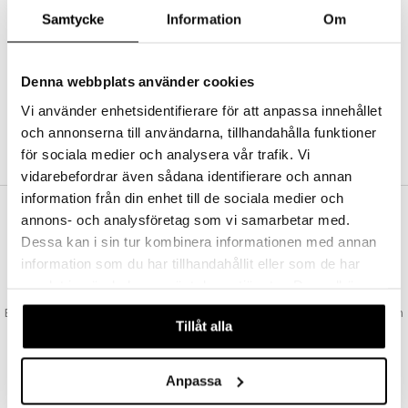
Abonnemang
Samtycke
Information
Om
Bevaka produkter
Recensera produkter
Önskelistor
Denna webbplats använder cookies
Vi använder enhetsidentifierare för att anpassa innehållet
och annonserna till användarna, tillhandahålla funktioner
SKAPA KUND
för sociala medier och analysera vår trafik. Vi
vidarebefordrar även sådana identifierare och annan
information från din enhet till de sociala medier och
annons- och analysföretag som vi samarbetar med.
VAD KOSTAR FRAKTEN?
Dessa kan i sin tur kombinera informationen med annan
Vi erbjuder fri frakt från 350 kr. Vår gräns för fraktfri leverans bestäms
information som du har tillhandahållit eller som de har
utifån vilken avdelning du handlar från. Läs mer här »
samlat in när du har använt deras tjänster. Du godkänner
SNABBA LEVERANSER
våra cookies vid fortsatt användande av vår webbplats.
Beställningar lagda före 14:00 (gäller varor i lager) skickas normalt ut från
Tillåt alla
oss samma dag.
GODKÄND AV LÄKEMEDELSVERKET
EU-logotypen är symbolen som visar att vi är godkända av
Anpassa
Läkemedelsverket gällande försäljning av läkemedel.