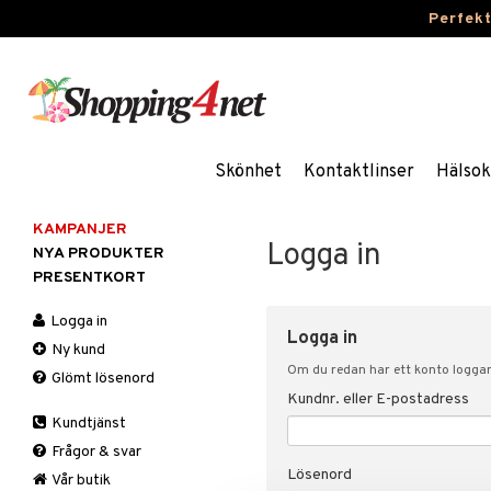
Perfek
Skönhet
Kontaktlinser
Hälsok
KAMPANJER
Logga in
NYA PRODUKTER
PRESENTKORT
Logga in
Logga in
Ny kund
Om du redan har ett konto loggar 
Glömt lösenord
Kundnr. eller E-postadress
Kundtjänst
Frågor & svar
Lösenord
Vår butik