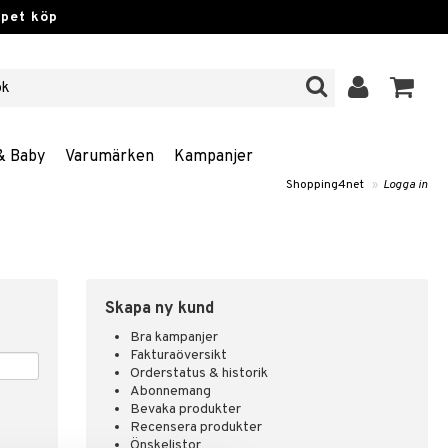
ppet köp
& Baby
Varumärken
Kampanjer
Shopping4net
»
Logga in
Skapa ny kund
Bra kampanjer
Fakturaöversikt
Orderstatus & historik
Abonnemang
Bevaka produkter
Recensera produkter
Önskelistor