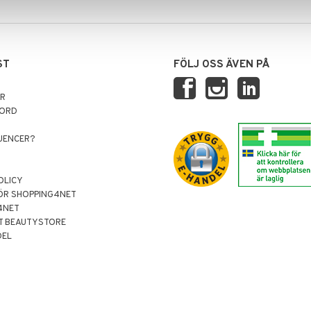
ST
FÖLJ OSS ÄVEN PÅ
AR
NORD
LUENCER?
OLICY
ÖR SHOPPING4NET
4NET
T BEAUTYSTORE
DEL