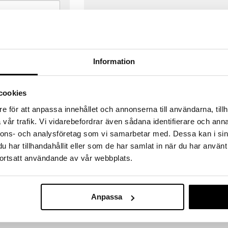
Information
cookies
e för att anpassa innehållet och annonserna till användarna, tillh
vår trafik. Vi vidarebefordrar även sådana identifierare och anna
nnons- och analysföretag som vi samarbetar med. Dessa kan i sin
har tillhandahållit eller som de har samlat in när du har använt
ortsatt användande av vår webbplats.
VERANSER
GODKÄND AV LÄKEMEDELSV
gda före 14:00 (gäller varor i lager)
EU-logotypen är symbolen som visar
Anpassa
 ut från oss samma dag.
godkända av Läkemedelsverket gä
försäljning av läkemedel.