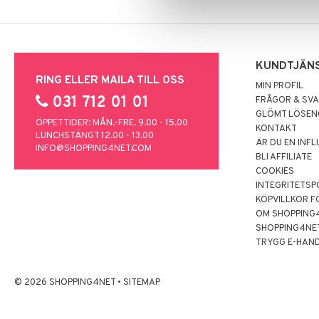
KUNDTJÄN
RING ELLER MAILA TILL OSS
MIN PROFIL
031 712 01 01
FRÅGOR & SV
GLÖMT LÖSE
ÖPPETTIDER: MÅN.-FRE. 9.00 - 15.00
KONTAKT
LUNCHSTÄNGT 12.00 - 13.00
ÄR DU EN INF
INFO@SHOPPING4NET.COM
BLI AFFILIATE
COOKIES
INTEGRITETSP
KÖPVILLKOR F
OM SHOPPING
SHOPPING4NE
TRYGG E-HAN
© 2026 SHOPPING4NET
•
SITEMAP