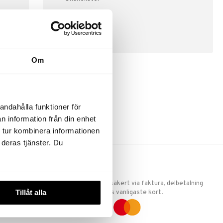
SKAPA KUND
Om
andahålla funktioner för
n information från din enhet
 tur kombinera informationen
 deras tjänster. Du
ERKET
TRYGGA KÖP
 att vi är
Handla tryggt & säkert via faktura, delbetalning
Tillåt alla
llande
eller marknadens vanligaste kort.