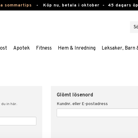
ta sommartips
-
Köp nu, betala i oktober -
45 dagars ö
ost
Apotek
Fitness
Hem & Inredning
Leksaker, Barn 
Glömt lösenord
Kundnr. eller E-postadress
du in här.