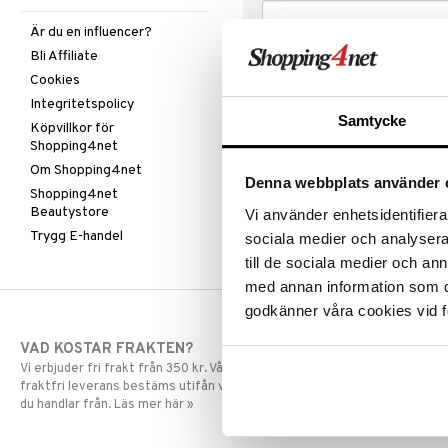
Är du en influencer?
Bli Affiliate
Cookies
Integritetspolicy
Samtycke
Köpvillkor för
Shopping4net
Om Shopping4net
Denna webbplats använder 
Shopping4net
Beautystore
Vi använder enhetsidentifierar
Trygg E-handel
sociala medier och analysera 
till de sociala medier och a
med annan information som du 
godkänner våra cookies vid f
VAD KOSTAR FRAKTEN?
SNABBA LE
Vi erbjuder fri frakt från 350 kr. Vår gräns för
Beställningar la
fraktfri leverans bestäms utifån vilken avdelning
skickas normalt
du handlar från. Läs mer här »