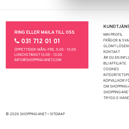
KUNDTJÄN
RING ELLER MAILA TILL OSS
MIN PROFIL
031 712 01 01
FRÅGOR & SV
GLÖMT LÖSE
ÖPPETTIDER: MÅN.-FRE. 9.00 - 15.00
KONTAKT
LUNCHSTÄNGT 12.00 - 13.00
ÄR DU EN INF
INFO@SHOPPING4NET.COM
BLI AFFILIATE
COOKIES
INTEGRITETSP
KÖPVILLKOR F
OM SHOPPING
SHOPPING4NE
TRYGG E-HAN
© 2026 SHOPPING4NET
•
SITEMAP