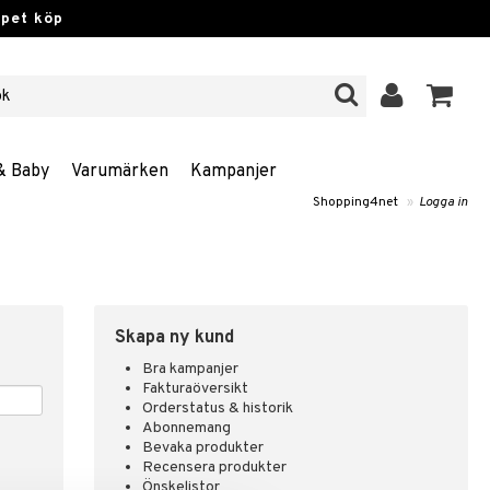
ppet köp
& Baby
Varumärken
Kampanjer
Shopping4net
»
Logga in
Skapa ny kund
Bra kampanjer
Fakturaöversikt
Orderstatus & historik
Abonnemang
Bevaka produkter
Recensera produkter
Önskelistor