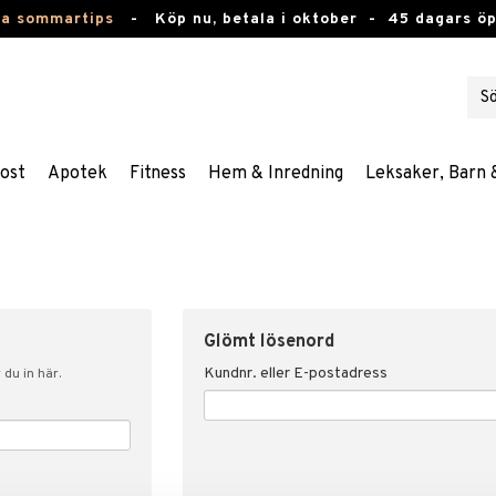
ta sommartips
-
Köp nu, betala i oktober -
45 dagars ö
ost
Apotek
Fitness
Hem & Inredning
Leksaker, Barn 
Glömt lösenord
Kundnr. eller E-postadress
du in här.