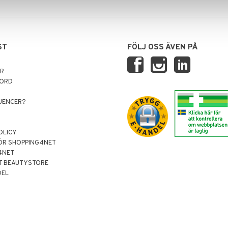
ST
FÖLJ OSS ÄVEN PÅ
AR
NORD
LUENCER?
OLICY
ÖR SHOPPING4NET
4NET
T BEAUTYSTORE
DEL