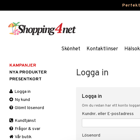
Perfek
Skönhet
Kontaktlinser
Hälsok
KAMPANJER
Logga in
NYA PRODUKTER
PRESENTKORT
Logga in
Logga in
Ny kund
Om du redan har ett konto loggar 
Glömt lösenord
Kundnr. eller E-postadress
Kundtjänst
Frågor & svar
Lösenord
Vår butik