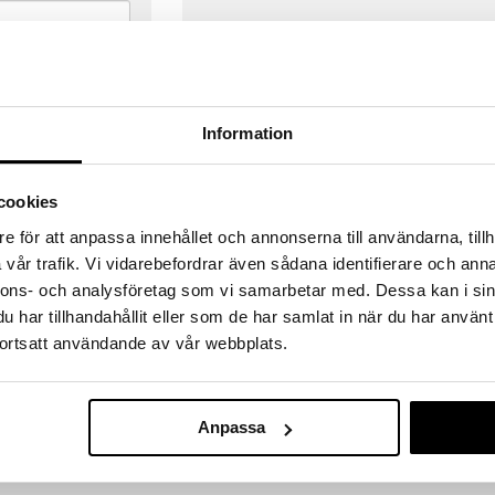
Information
cookies
e för att anpassa innehållet och annonserna till användarna, tillh
vår trafik. Vi vidarebefordrar även sådana identifierare och anna
nnons- och analysföretag som vi samarbetar med. Dessa kan i sin
har tillhandahållit eller som de har samlat in när du har använt
ortsatt användande av vår webbplats.
VERANSER
GODKÄND AV LÄKEMEDELSV
gda före 14:00 (gäller varor i lager)
EU-logotypen är symbolen som visar
Anpassa
 ut från oss samma dag.
godkända av Läkemedelsverket gä
försäljning av läkemedel.