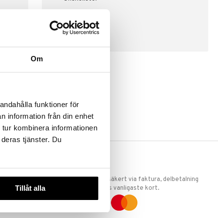
SKAPA KUND
Om
andahålla funktioner för
n information från din enhet
 tur kombinera informationen
 deras tjänster. Du
ERKET
TRYGGA KÖP
 att vi är
Handla tryggt & säkert via faktura, delbetalning
Tillåt alla
llande
eller marknadens vanligaste kort.