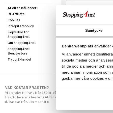
Är du en influencer?
Bli Affiliate
Cookies
Integritetspolicy
Samtycke
Köpvillkor för
Shopping4net
Om Shopping4net
Denna webbplats använder 
Shopping4net
Beautystore
Vi använder enhetsidentifierar
Trygg E-handel
sociala medier och analysera 
till de sociala medier och a
med annan information som du 
godkänner våra cookies vid f
VAD KOSTAR FRAKTEN?
SNABBA LE
Vi erbjuder fri frakt från 350 kr. Vår gräns för
Beställningar la
fraktfri leverans bestäms utifån vilken avdelning
skickas normalt
du handlar från. Läs mer här »