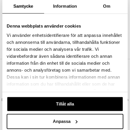
Abonnemang
Samtycke
Information
Om
Bevaka produkter
Recensera produkter
Önskelistor
Denna webbplats använder cookies
Vi använder enhetsidentifierare för att anpassa innehållet
och annonserna till användarna, tillhandahålla funktioner
SKAPA KUND
för sociala medier och analysera vår trafik. Vi
vidarebefordrar även sådana identifierare och annan
information från din enhet till de sociala medier och
annons- och analysföretag som vi samarbetar med.
VAD KOSTAR FRAKTEN?
Dessa kan i sin tur kombinera informationen med annan
Vi erbjuder fri frakt från 350 kr. Vår gräns för fraktfri leverans bestäms
information som du har tillhandahållit eller som de har
utifån vilken avdelning du handlar från. Läs mer här »
samlat in när du har använt deras tjänster. Du godkänner
SNABBA LEVERANSER
våra cookies vid fortsatt användande av vår webbplats.
Beställningar lagda före 14:00 (gäller varor i lager) skickas normalt ut från
Tillåt alla
oss samma dag.
GODKÄND AV LÄKEMEDELSVERKET
EU-logotypen är symbolen som visar att vi är godkända av
Anpassa
Läkemedelsverket gällande försäljning av läkemedel.