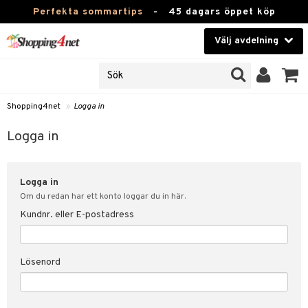
Perfekta sommartips
-
45 dagars öppet köp
Välj avdelning
JER
Skönhet
ODUKTER
TKORT
Kontaktlinser
Shopping4net
»
Logga in
Hälsokost
in
Logga in
Apotek
nd
lösenord
Logga in
Fitness
Om du redan har ett konto loggar du in här.
Hem & Inredning
Kundnr. eller E-postadress
änst
Leksaker, Barn & Baby
 & svar
Lösenord
tik
Varumärken
influencer?
Kampanjer