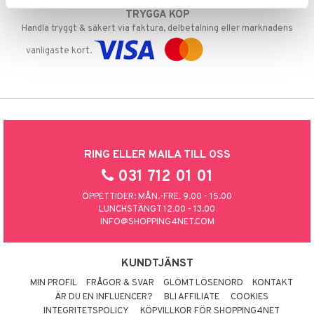
TRYGGA KÖP
Handla tryggt & säkert via faktura, delbetalning eller marknadens
vanligaste kort.
RING ELLER MAILA TILL OSS
031 712 01 01
ÖPPETTIDER: MÅN.-FRE. 9.00 - 15.00
LUNCHSTÄNGT 12.00 - 13.00
INFO@SHOPPING4NET.COM
KUNDTJÄNST
MIN PROFIL
FRÅGOR & SVAR
GLÖMT LÖSENORD
KONTAKT
ÄR DU EN INFLUENCER?
BLI AFFILIATE
COOKIES
INTEGRITETSPOLICY
KÖPVILLKOR FÖR SHOPPING4NET