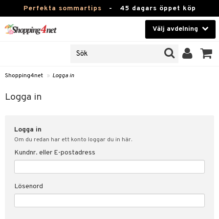
Perfekta sommartips
-
45 dagars öppet köp
Välj avdelning
JER
Skönhet
ODUKTER
TKORT
Kontaktlinser
Shopping4net
»
Logga in
Hälsokost
in
Logga in
Apotek
nd
lösenord
Logga in
Fitness
Om du redan har ett konto loggar du in här.
Hem & Inredning
Kundnr. eller E-postadress
änst
Leksaker, Barn & Baby
 & svar
Lösenord
tik
Varumärken
influencer?
Kampanjer