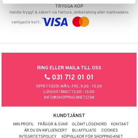
TRYGGA KÖP
Handla tryggt & säkert via faktura, delbetalning eller marknadens
vanligaste kort.
RING ELLER MAILA TILL OSS
031 712 01 01
ÖPPETTIDER: MÅN.-FRE. 9.00 - 15.00
LUNCHSTÄNGT 12.00 - 13.00
INFO@SHOPPING4NET.COM
KUNDTJÄNST
MIN PROFIL
FRÅGOR & SVAR
GLÖMT LÖSENORD
KONTAKT
ÄR DU EN INFLUENCER?
BLI AFFILIATE
COOKIES
INTEGRITETSPOLICY
KÖPVILLKOR FÖR SHOPPING4NET