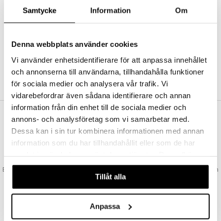
Abonnemang
Samtycke
Information
Om
Bevaka produkter
Recensera produkter
Önskelistor
Denna webbplats använder cookies
Vi använder enhetsidentifierare för att anpassa innehållet
och annonserna till användarna, tillhandahålla funktioner
SKAPA KUND
för sociala medier och analysera vår trafik. Vi
vidarebefordrar även sådana identifierare och annan
information från din enhet till de sociala medier och
annons- och analysföretag som vi samarbetar med.
VAD KOSTAR FRAKTEN?
Dessa kan i sin tur kombinera informationen med annan
Vi erbjuder fri frakt från 350 kr. Vår gräns för fraktfri leverans bestäms
information som du har tillhandahållit eller som de har
utifån vilken avdelning du handlar från. Läs mer här »
samlat in när du har använt deras tjänster. Du godkänner
SNABBA LEVERANSER
våra cookies vid fortsatt användande av vår webbplats.
Beställningar lagda före 14:00 (gäller varor i lager) skickas normalt ut från
Tillåt alla
oss samma dag.
GODKÄND AV LÄKEMEDELSVERKET
EU-logotypen är symbolen som visar att vi är godkända av
Anpassa
Läkemedelsverket gällande försäljning av läkemedel.