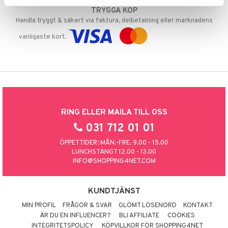
TRYGGA KÖP
Handla tryggt & säkert via faktura, delbetalning eller marknadens
vanligaste kort.
RING ELLER MAILA TILL OSS
031 712 01 01
ÖPPETTIDER: MÅN.-FRE. 9.00 - 15.00
LUNCHSTÄNGT 12.00 - 13.00
INFO@SHOPPING4NET.COM
KUNDTJÄNST
MIN PROFIL
FRÅGOR & SVAR
GLÖMT LÖSENORD
KONTAKT
ÄR DU EN INFLUENCER?
BLI AFFILIATE
COOKIES
INTEGRITETSPOLICY
KÖPVILLKOR FÖR SHOPPING4NET