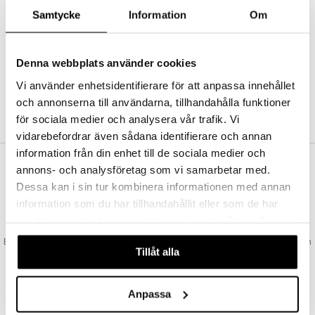
Abonnemang
Samtycke
Information
Om
Bevaka produkter
Recensera produkter
Önskelistor
Denna webbplats använder cookies
Vi använder enhetsidentifierare för att anpassa innehållet
och annonserna till användarna, tillhandahålla funktioner
SKAPA KUND
för sociala medier och analysera vår trafik. Vi
vidarebefordrar även sådana identifierare och annan
information från din enhet till de sociala medier och
annons- och analysföretag som vi samarbetar med.
VAD KOSTAR FRAKTEN?
Dessa kan i sin tur kombinera informationen med annan
Vi erbjuder fri frakt från 350 kr. Vår gräns för fraktfri leverans bestäms
information som du har tillhandahållit eller som de har
utifån vilken avdelning du handlar från. Läs mer här »
samlat in när du har använt deras tjänster. Du godkänner
SNABBA LEVERANSER
våra cookies vid fortsatt användande av vår webbplats.
Beställningar lagda före 14:00 (gäller varor i lager) skickas normalt ut från
Tillåt alla
oss samma dag.
GODKÄND AV LÄKEMEDELSVERKET
EU-logotypen är symbolen som visar att vi är godkända av
Anpassa
Läkemedelsverket gällande försäljning av läkemedel.