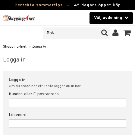
Perfekta sommartips
-
45 dagars öppet köp
Välj avdelning
JER
Skönhet
ODUKTER
TKORT
Kontaktlinser
Shopping4net
»
Logga in
Hälsokost
in
Logga in
Apotek
nd
lösenord
Logga in
Fitness
Om du redan har ett konto loggar du in här.
Hem & Inredning
Kundnr. eller E-postadress
änst
Leksaker, Barn & Baby
 & svar
Lösenord
tik
Varumärken
influencer?
Kampanjer