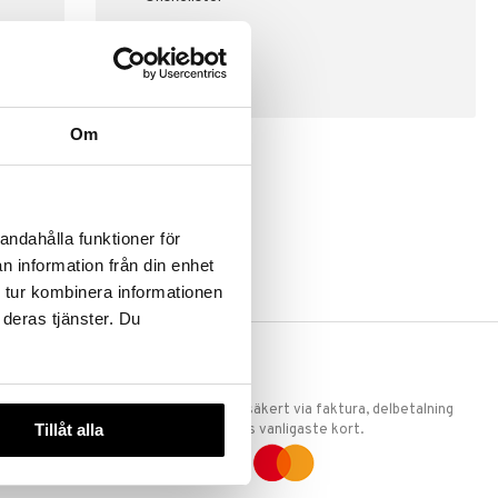
SKAPA KUND
Om
andahålla funktioner för
n information från din enhet
 tur kombinera informationen
 deras tjänster. Du
ERKET
TRYGGA KÖP
 att vi är
Handla tryggt & säkert via faktura, delbetalning
Tillåt alla
llande
eller marknadens vanligaste kort.