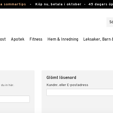
ta sommartips
-
Köp nu, betala i oktober -
45 dagars ö
ost
Apotek
Fitness
Hem & Inredning
Leksaker, Barn 
Glömt lösenord
Kundnr. eller E-postadress
du in här.