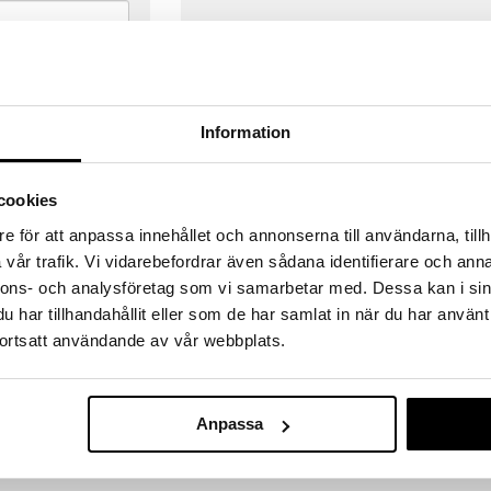
Information
cookies
e för att anpassa innehållet och annonserna till användarna, tillh
vår trafik. Vi vidarebefordrar även sådana identifierare och anna
nnons- och analysföretag som vi samarbetar med. Dessa kan i sin
har tillhandahållit eller som de har samlat in när du har använt
ortsatt användande av vår webbplats.
VERANSER
GODKÄND AV LÄKEMEDELSV
gda före 14:00 (gäller varor i lager)
EU-logotypen är symbolen som visar
Anpassa
 ut från oss samma dag.
godkända av Läkemedelsverket gä
försäljning av läkemedel.