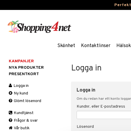
Perfek
Skönhet
Kontaktlinser
Hälsok
KAMPANJER
Logga in
NYA PRODUKTER
PRESENTKORT
Logga in
Logga in
Ny kund
Om du redan har ett konto loggar 
Glömt lösenord
Kundnr. eller E-postadress
Kundtjänst
Frågor & svar
Lösenord
Vår butik