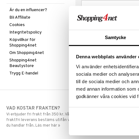
Är du en influencer?
Bli Affiliate
Cookies
Integritetspolicy
Samtycke
Köpvillkor för
Shopping4net
Om Shopping4net
Denna webbplats använder 
Shopping4net
Beautystore
Vi använder enhetsidentifierar
Trygg E-handel
sociala medier och analysera 
till de sociala medier och a
med annan information som du 
godkänner våra cookies vid f
VAD KOSTAR FRAKTEN?
SNABBA LE
Vi erbjuder fri frakt från 350 kr. Vår gräns för
Beställningar la
fraktfri leverans bestäms utifån vilken avdelning
skickas normalt
du handlar från. Läs mer här »