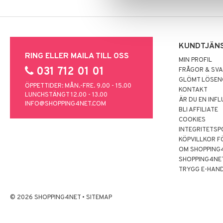
KUNDTJÄN
RING ELLER MAILA TILL OSS
MIN PROFIL
031 712 01 01
FRÅGOR & SV
GLÖMT LÖSE
ÖPPETTIDER: MÅN.-FRE. 9.00 - 15.00
KONTAKT
LUNCHSTÄNGT 12.00 - 13.00
ÄR DU EN INF
INFO@SHOPPING4NET.COM
BLI AFFILIATE
COOKIES
INTEGRITETSP
KÖPVILLKOR F
OM SHOPPING
SHOPPING4NE
TRYGG E-HAN
© 2026 SHOPPING4NET
•
SITEMAP