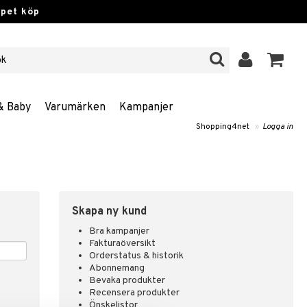
ppet köp
& Baby
Varumärken
Kampanjer
Shopping4net
»
Logga in
Skapa ny kund
Bra kampanjer
Fakturaöversikt
Orderstatus & historik
Abonnemang
Bevaka produkter
Recensera produkter
Önskelistor