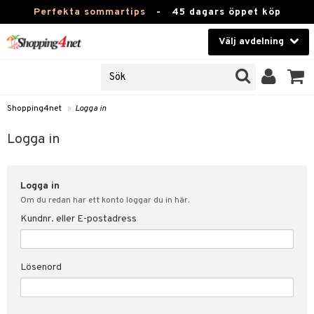
Perfekta sommartips
-
45 dagars öppet köp
Välj avdelning
JER
Skönhet
ODUKTER
TKORT
Kontaktlinser
Shopping4net
»
Logga in
Hälsokost
in
Logga in
Apotek
nd
lösenord
Logga in
Fitness
Om du redan har ett konto loggar du in här.
Hem & Inredning
Kundnr. eller E-postadress
änst
Leksaker, Barn & Baby
 & svar
Lösenord
tik
Varumärken
influencer?
Kampanjer