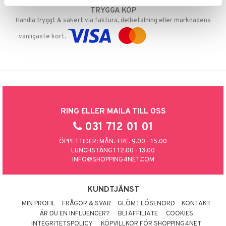
TRYGGA KÖP
Handla tryggt & säkert via faktura, delbetalning eller marknadens
vanligaste kort.
RING ELLER MAILA TILL OSS
031 712 01 01
ÖPPETTIDER: MÅN.-FRE. 9.00 - 15.00
LUNCHSTÄNGT 12.00 - 13.00
INFO@SHOPPING4NET.COM
KUNDTJÄNST
MIN PROFIL
FRÅGOR & SVAR
GLÖMT LÖSENORD
KONTAKT
ÄR DU EN INFLUENCER?
BLI AFFILIATE
COOKIES
INTEGRITETSPOLICY
KÖPVILLKOR FÖR SHOPPING4NET