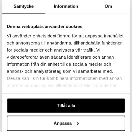
Abonnemang
Samtycke
Information
Om
Bevaka produkter
Recensera produkter
Önskelistor
Denna webbplats använder cookies
Vi använder enhetsidentifierare för att anpassa innehållet
och annonserna till användarna, tillhandahålla funktioner
SKAPA KUND
för sociala medier och analysera vår trafik. Vi
vidarebefordrar även sådana identifierare och annan
information från din enhet till de sociala medier och
annons- och analysföretag som vi samarbetar med.
VAD KOSTAR FRAKTEN?
Dessa kan i sin tur kombinera informationen med annan
Vi erbjuder fri frakt från 350 kr. Vår gräns för fraktfri leverans bestäms
information som du har tillhandahållit eller som de har
utifån vilken avdelning du handlar från. Läs mer här »
samlat in när du har använt deras tjänster. Du godkänner
SNABBA LEVERANSER
våra cookies vid fortsatt användande av vår webbplats.
Beställningar lagda före 14:00 (gäller varor i lager) skickas normalt ut från
Tillåt alla
oss samma dag.
GODKÄND AV LÄKEMEDELSVERKET
EU-logotypen är symbolen som visar att vi är godkända av
Anpassa
Läkemedelsverket gällande försäljning av läkemedel.