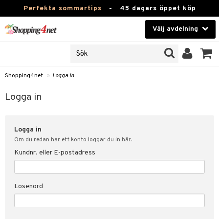
Perfekta sommartips
-
45 dagars öppet köp
Välj avdelning
JER
Skönhet
ODUKTER
TKORT
Kontaktlinser
Shopping4net
»
Logga in
Hälsokost
in
Logga in
Apotek
nd
lösenord
Logga in
Fitness
Om du redan har ett konto loggar du in här.
Hem & Inredning
Kundnr. eller E-postadress
änst
Leksaker, Barn & Baby
 & svar
Lösenord
tik
Varumärken
influencer?
Kampanjer