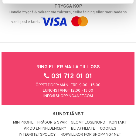
TRYGGA KÖP
Handla tryggt & säkert via faktura, delbetalning eller marknadens
vanligaste kort.
RING ELLER MAILA TILL OSS
031 712 01 01
ÖPPETTIDER: MÅN.-FRE. 9.00 - 15.00
LUNCHSTÄNGT 12.00 - 13.00
INFO@SHOPPING4NET.COM
KUNDTJÄNST
MIN PROFIL
FRÅGOR & SVAR
GLÖMT LÖSENORD
KONTAKT
ÄR DU EN INFLUENCER?
BLI AFFILIATE
COOKIES
INTEGRITETSPOLICY
KÖPVILLKOR FÖR SHOPPING4NET