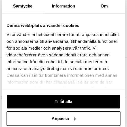
Abonnemang
Samtycke
Information
Om
Bevaka produkter
Recensera produkter
Önskelistor
Denna webbplats använder cookies
Vi använder enhetsidentifierare för att anpassa innehållet
och annonserna till användarna, tillhandahålla funktioner
SKAPA KUND
för sociala medier och analysera vår trafik. Vi
vidarebefordrar även sådana identifierare och annan
information från din enhet till de sociala medier och
annons- och analysföretag som vi samarbetar med.
VAD KOSTAR FRAKTEN?
Dessa kan i sin tur kombinera informationen med annan
Vi erbjuder fri frakt från 350 kr. Vår gräns för fraktfri leverans bestäms
information som du har tillhandahållit eller som de har
utifån vilken avdelning du handlar från. Läs mer här »
samlat in när du har använt deras tjänster. Du godkänner
SNABBA LEVERANSER
våra cookies vid fortsatt användande av vår webbplats.
Beställningar lagda före 14:00 (gäller varor i lager) skickas normalt ut från
Tillåt alla
oss samma dag.
GODKÄND AV LÄKEMEDELSVERKET
EU-logotypen är symbolen som visar att vi är godkända av
Anpassa
Läkemedelsverket gällande försäljning av läkemedel.