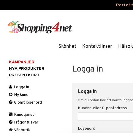
Perfek
Skönhet
Kontaktlinser
Hälsok
KAMPANJER
Logga in
NYA PRODUKTER
PRESENTKORT
Logga in
Logga in
Ny kund
Om du redan har ett konto loggar 
Glömt lösenord
Kundnr. eller E-postadress
Kundtjänst
Frågor & svar
Lösenord
Vår butik