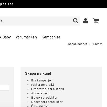
ppet köp
& Baby
Varumärken
Kampanjer
Shopping4net
»
Logga in
Skapa ny kund
Bra kampanjer
Fakturaöversikt
Orderstatus & historik
Abonnemang
Bevaka produkter
Recensera produkter
Önskelistor