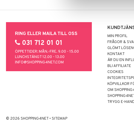
KUNDTJÄN
RING ELLER MAILA TILL OSS
MIN PROFIL
031 712 01 01
FRÅGOR & SV
GLÖMT LÖSE
ÖPPETTIDER: MÅN.-FRE. 9.00 - 15.00
KONTAKT
LUNCHSTÄNGT 12.00 - 13.00
ÄR DU EN INF
INFO@SHOPPING4NET.COM
BLI AFFILIATE
COOKIES
INTEGRITETSP
KÖPVILLKOR F
OM SHOPPING
SHOPPING4NE
TRYGG E-HAN
© 2026 SHOPPING4NET
•
SITEMAP