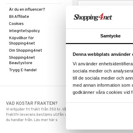
Är du en influencer?
Bli Affiliate
Cookies
Integritetspolicy
Samtycke
Köpvillkor för
Shopping4net
Om Shopping4net
Denna webbplats använder 
Shopping4net
Beautystore
Vi använder enhetsidentifierar
Trygg E-handel
sociala medier och analysera 
till de sociala medier och a
med annan information som du 
godkänner våra cookies vid f
VAD KOSTAR FRAKTEN?
SNABBA LE
Vi erbjuder fri frakt från 350 kr. Vår gräns för
Beställningar la
fraktfri leverans bestäms utifån vilken avdelning
skickas normalt
du handlar från. Läs mer här »