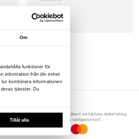
SKAPA KUND
Om
andahålla funktioner för
n information från din enhet
 tur kombinera informationen
 deras tjänster. Du
ERKET
TRYGGA KÖP
 att vi är
Handla tryggt & säkert via faktura, delbetalning
Tillåt alla
llande
eller marknadens vanligaste kort.