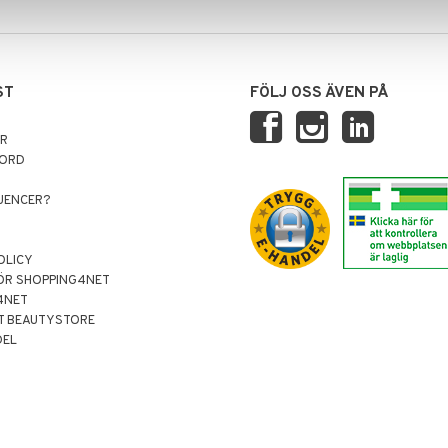
ST
FÖLJ OSS ÄVEN PÅ
AR
NORD
LUENCER?
OLICY
ÖR SHOPPING4NET
4NET
T BEAUTYSTORE
DEL