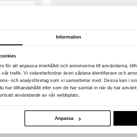
Information
cookies
e för att anpassa innehållet och annonserna till användarna, tillh
vår trafik. Vi vidarebefordrar även sådana identifierare och anna
nnons- och analysföretag som vi samarbetar med. Dessa kan i sin
har tillhandahållit eller som de har samlat in när du har använt
ortsatt användande av vår webbplats.
VERANSER
GODKÄND AV LÄKEMEDELSV
gda före 14:00 (gäller varor i lager)
EU-logotypen är symbolen som visar
Anpassa
 ut från oss samma dag.
godkända av Läkemedelsverket gä
försäljning av läkemedel.