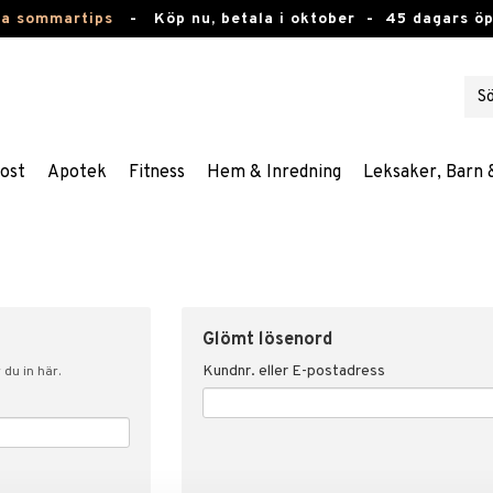
ta sommartips
-
Köp nu, betala i oktober -
45 dagars ö
ost
Apotek
Fitness
Hem & Inredning
Leksaker, Barn 
Glömt lösenord
Kundnr. eller E-postadress
du in här.