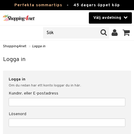
Perfekta sommartips
-
45 dagars öppet köp
Välj avdelning
JER
Skönhet
ODUKTER
TKORT
Kontaktlinser
Shopping4net
»
Logga in
Hälsokost
in
Logga in
Apotek
nd
lösenord
Logga in
Fitness
Om du redan har ett konto loggar du in här.
Hem & Inredning
Kundnr. eller E-postadress
änst
Leksaker, Barn & Baby
 & svar
Lösenord
tik
Varumärken
influencer?
Kampanjer