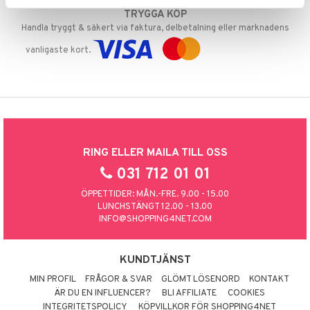
TRYGGA KÖP
Handla tryggt & säkert via faktura, delbetalning eller marknadens
vanligaste kort.
RING ELLER MAILA TILL OSS
031 712 01 01
ÖPPETTIDER: MÅN.-FRE. 9.00 - 15.00
LUNCHSTÄNGT 12.00 - 13.00
INFO@SHOPPING4NET.COM
KUNDTJÄNST
MIN PROFIL
FRÅGOR & SVAR
GLÖMT LÖSENORD
KONTAKT
ÄR DU EN INFLUENCER?
BLI AFFILIATE
COOKIES
INTEGRITETSPOLICY
KÖPVILLKOR FÖR SHOPPING4NET