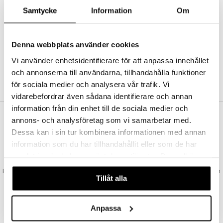
Abonnemang
Samtycke
Information
Om
Bevaka produkter
Recensera produkter
Önskelistor
Denna webbplats använder cookies
Vi använder enhetsidentifierare för att anpassa innehållet
och annonserna till användarna, tillhandahålla funktioner
SKAPA KUND
för sociala medier och analysera vår trafik. Vi
vidarebefordrar även sådana identifierare och annan
information från din enhet till de sociala medier och
annons- och analysföretag som vi samarbetar med.
VAD KOSTAR FRAKTEN?
Dessa kan i sin tur kombinera informationen med annan
Vi erbjuder fri frakt från 350 kr. Vår gräns för fraktfri leverans bestäms
information som du har tillhandahållit eller som de har
utifån vilken avdelning du handlar från. Läs mer här »
samlat in när du har använt deras tjänster. Du godkänner
SNABBA LEVERANSER
våra cookies vid fortsatt användande av vår webbplats.
Beställningar lagda före 14:00 (gäller varor i lager) skickas normalt ut från
Tillåt alla
oss samma dag.
GODKÄND AV LÄKEMEDELSVERKET
EU-logotypen är symbolen som visar att vi är godkända av
Anpassa
Läkemedelsverket gällande försäljning av läkemedel.