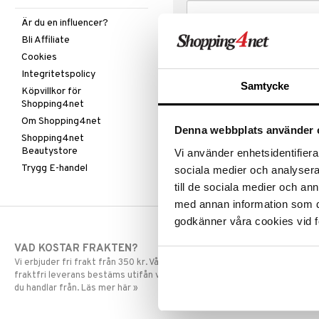
Är du en influencer?
Bli Affiliate
Cookies
Integritetspolicy
Samtycke
Köpvillkor för
Shopping4net
Om Shopping4net
Denna webbplats använder 
Shopping4net
Beautystore
Vi använder enhetsidentifierar
Trygg E-handel
sociala medier och analysera 
till de sociala medier och a
med annan information som du 
godkänner våra cookies vid f
VAD KOSTAR FRAKTEN?
SNABBA LE
Vi erbjuder fri frakt från 350 kr. Vår gräns för
Beställningar la
fraktfri leverans bestäms utifån vilken avdelning
skickas normalt
du handlar från. Läs mer här »