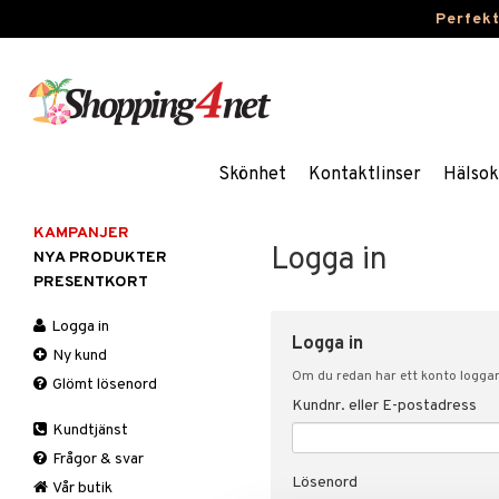
Perfek
Skönhet
Kontaktlinser
Hälsok
KAMPANJER
Logga in
NYA PRODUKTER
PRESENTKORT
Logga in
Logga in
Ny kund
Om du redan har ett konto loggar 
Glömt lösenord
Kundnr. eller E-postadress
Kundtjänst
Frågor & svar
Lösenord
Vår butik