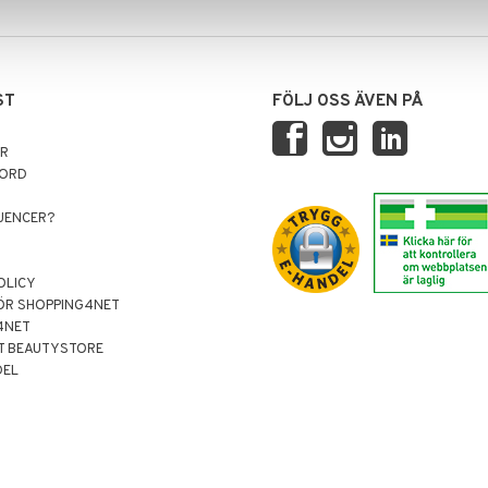
ST
FÖLJ OSS ÄVEN PÅ
AR
NORD
LUENCER?
OLICY
ÖR SHOPPING4NET
4NET
T BEAUTYSTORE
DEL