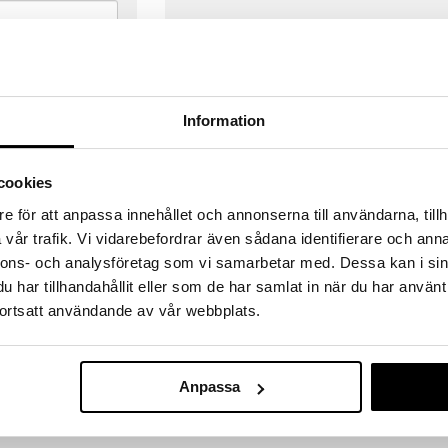
Information
cookies
e för att anpassa innehållet och annonserna till användarna, tillh
vår trafik. Vi vidarebefordrar även sådana identifierare och anna
nnons- och analysföretag som vi samarbetar med. Dessa kan i sin
har tillhandahållit eller som de har samlat in när du har använt
ortsatt användande av vår webbplats.
VERANSER
GODKÄND AV LÄKEMEDELSV
gda före 14:00 (gäller varor i lager)
EU-logotypen är symbolen som visar
Anpassa
 ut från oss samma dag.
godkända av Läkemedelsverket gä
försäljning av läkemedel.