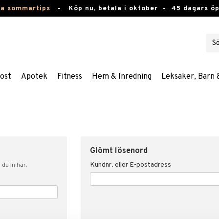
ta sommartips
-
Köp nu, betala i oktober -
45 dagars ö
ost
Apotek
Fitness
Hem & Inredning
Leksaker, Barn 
Glömt lösenord
Kundnr. eller E-postadress
du in här.