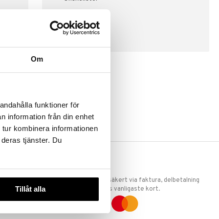
SKAPA KUND
Om
andahålla funktioner för
n information från din enhet
 tur kombinera informationen
 deras tjänster. Du
ERKET
TRYGGA KÖP
 att vi är
Handla tryggt & säkert via faktura, delbetalning
Tillåt alla
llande
eller marknadens vanligaste kort.