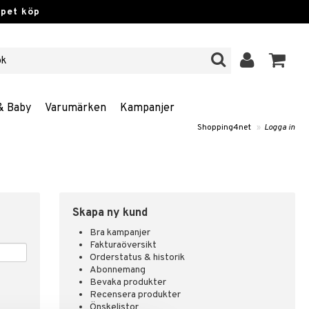
ppet köp
& Baby
Varumärken
Kampanjer
Shopping4net
»
Logga in
Skapa ny kund
Bra kampanjer
Fakturaöversikt
Orderstatus & historik
Abonnemang
Bevaka produkter
Recensera produkter
Önskelistor