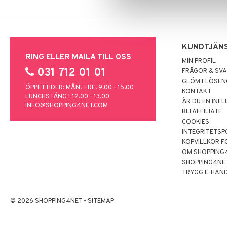
KUNDTJÄN
RING ELLER MAILA TILL OSS
MIN PROFIL
031 712 01 01
FRÅGOR & SV
GLÖMT LÖSE
ÖPPETTIDER: MÅN.-FRE. 9.00 - 15.00
KONTAKT
LUNCHSTÄNGT 12.00 - 13.00
ÄR DU EN INF
INFO@SHOPPING4NET.COM
BLI AFFILIATE
COOKIES
INTEGRITETSP
KÖPVILLKOR F
OM SHOPPING
SHOPPING4NE
TRYGG E-HAN
© 2026 SHOPPING4NET
•
SITEMAP