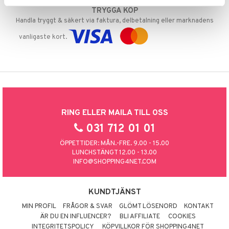
TRYGGA KÖP
Handla tryggt & säkert via faktura, delbetalning eller marknadens
vanligaste kort.
RING ELLER MAILA TILL OSS
031 712 01 01
ÖPPETTIDER: MÅN.-FRE. 9.00 - 15.00
LUNCHSTÄNGT 12.00 - 13.00
INFO@SHOPPING4NET.COM
KUNDTJÄNST
MIN PROFIL
FRÅGOR & SVAR
GLÖMT LÖSENORD
KONTAKT
ÄR DU EN INFLUENCER?
BLI AFFILIATE
COOKIES
INTEGRITETSPOLICY
KÖPVILLKOR FÖR SHOPPING4NET