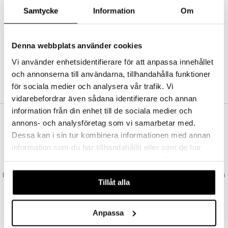
Abonnemang
Samtycke
Information
Om
Bevaka produkter
Recensera produkter
Önskelistor
Denna webbplats använder cookies
Vi använder enhetsidentifierare för att anpassa innehållet
och annonserna till användarna, tillhandahålla funktioner
SKAPA KUND
för sociala medier och analysera vår trafik. Vi
vidarebefordrar även sådana identifierare och annan
information från din enhet till de sociala medier och
annons- och analysföretag som vi samarbetar med.
VAD KOSTAR FRAKTEN?
Dessa kan i sin tur kombinera informationen med annan
Vi erbjuder fri frakt från 350 kr. Vår gräns för fraktfri leverans bestäms
information som du har tillhandahållit eller som de har
utifån vilken avdelning du handlar från. Läs mer här »
samlat in när du har använt deras tjänster. Du godkänner
SNABBA LEVERANSER
våra cookies vid fortsatt användande av vår webbplats.
Beställningar lagda före 14:00 (gäller varor i lager) skickas normalt ut från
Tillåt alla
oss samma dag.
GODKÄND AV LÄKEMEDELSVERKET
EU-logotypen är symbolen som visar att vi är godkända av
Anpassa
Läkemedelsverket gällande försäljning av läkemedel.