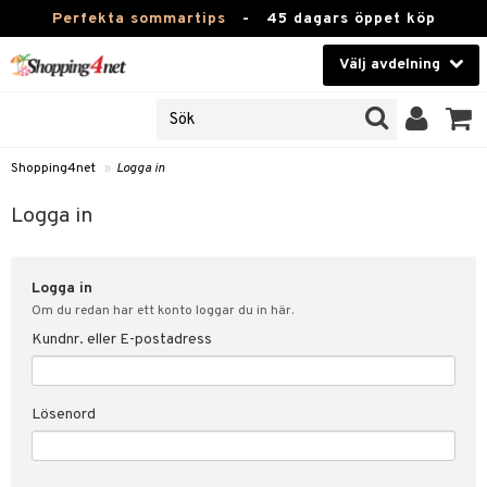
Perfekta sommartips
-
45 dagars öppet köp
Välj avdelning
JER
Skönhet
ODUKTER
TKORT
Kontaktlinser
Shopping4net
»
Logga in
Hälsokost
in
Logga in
Apotek
nd
lösenord
Logga in
Fitness
Om du redan har ett konto loggar du in här.
Hem & Inredning
Kundnr. eller E-postadress
änst
Leksaker, Barn & Baby
 & svar
Lösenord
tik
Varumärken
influencer?
Kampanjer