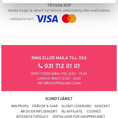
TRYGGA KÖP
Handla tryggt & säkert via faktura, delbetalning eller marknadens
vanligaste kort.
RING ELLER MAILA TILL OSS
031 712 01 01
ÖPPETTIDER: MÅN.-FRE. 9.00 - 15.00
LUNCHSTÄNGT 12.00 - 13.00
INFO@SHOPPING4NET.COM
KUNDTJÄNST
MIN PROFIL
FRÅGOR & SVAR
GLÖMT LÖSENORD
KONTAKT
ÄR DU EN INFLUENCER?
BLI AFFILIATE
COOKIES
INTEGRITETSPOLICY
KÖPVILLKOR FÖR SHOPPING4NET