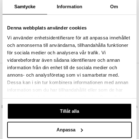
Abonnemang
Samtycke
Information
Om
Bevaka produkter
Recensera produkter
Önskelistor
Denna webbplats använder cookies
Vi använder enhetsidentifierare för att anpassa innehållet
och annonserna till användarna, tillhandahålla funktioner
SKAPA KUND
för sociala medier och analysera vår trafik. Vi
vidarebefordrar även sådana identifierare och annan
information från din enhet till de sociala medier och
annons- och analysföretag som vi samarbetar med.
VAD KOSTAR FRAKTEN?
Dessa kan i sin tur kombinera informationen med annan
Vi erbjuder fri frakt från 350 kr. Vår gräns för fraktfri leverans bestäms
information som du har tillhandahållit eller som de har
utifån vilken avdelning du handlar från. Läs mer här »
samlat in när du har använt deras tjänster. Du godkänner
SNABBA LEVERANSER
våra cookies vid fortsatt användande av vår webbplats.
Beställningar lagda före 14:00 (gäller varor i lager) skickas normalt ut från
Tillåt alla
oss samma dag.
GODKÄND AV LÄKEMEDELSVERKET
EU-logotypen är symbolen som visar att vi är godkända av
Anpassa
Läkemedelsverket gällande försäljning av läkemedel.