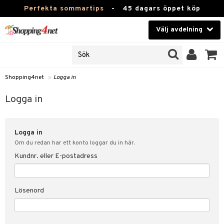
Perfekta sommartips
-
45 dagars öppet köp
Välj avdelning
JER
Skönhet
ODUKTER
TKORT
Kontaktlinser
Shopping4net
»
Logga in
Hälsokost
in
Logga in
Apotek
nd
lösenord
Logga in
Fitness
Om du redan har ett konto loggar du in här.
Hem & Inredning
Kundnr. eller E-postadress
änst
Leksaker, Barn & Baby
 & svar
Lösenord
tik
Varumärken
influencer?
Kampanjer