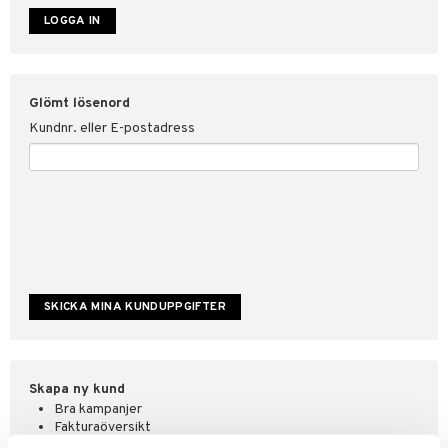
ate
tspolicy
Glömt lösenord
r för Shopping4net
Kundnr. eller E-postadress
ping4net
4net Beautystore
handel
Skapa ny kund
Bra kampanjer
Fakturaöversikt
Orderstatus & historik