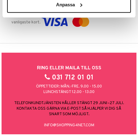
Anpassa
TRYGGA KÖP
Handla tryggt & säkert via faktura, delbetalning eller marknadens
vanligaste kort.
RING ELLER MAILA TILL OSS
031 712 01 01
ÖPPETTIDER: MÅN.-FRE. 9.00 - 15.00
LUNCHSTÄNGT 12.00 - 13.00
TELEFONKUNDTJÄNSTEN HÅLLER STÄNGT 29 JUNI–27 JULI.
KONTAKTA OSS GÄRNA VIA E-POST SÅ HJÄLPER VI DIG SÅ
SNART SOM MÖJLIGT.
INFO@SHOPPING4NET.COM