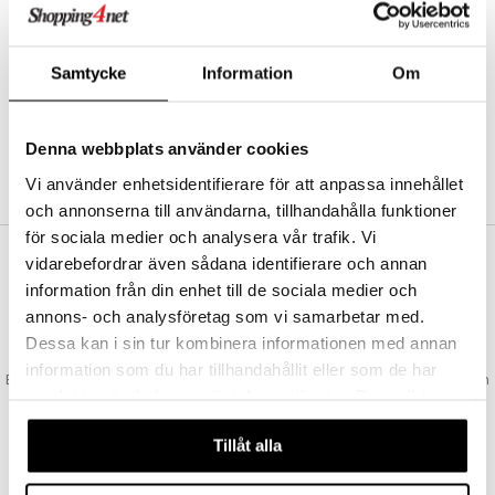
Abonnemang
Bevaka produkter
Recensera produkter
Samtycke
Information
Om
Önskelistor
Denna webbplats använder cookies
SKAPA KUND
Vi använder enhetsidentifierare för att anpassa innehållet
och annonserna till användarna, tillhandahålla funktioner
för sociala medier och analysera vår trafik. Vi
vidarebefordrar även sådana identifierare och annan
VAD KOSTAR FRAKTEN?
information från din enhet till de sociala medier och
Vi erbjuder fri frakt från 350 kr. Vår gräns för fraktfri leverans bestäms
annons- och analysföretag som vi samarbetar med.
utifån vilken avdelning du handlar från. Läs mer här »
Dessa kan i sin tur kombinera informationen med annan
SNABBA LEVERANSER
information som du har tillhandahållit eller som de har
Beställningar lagda före 14:00 (gäller varor i lager) skickas normalt ut från
samlat in när du har använt deras tjänster. Du godkänner
oss samma dag.
våra cookies vid fortsatt användande av vår webbplats.
GODKÄND AV LÄKEMEDELSVERKET
Tillåt alla
EU-logotypen är symbolen som visar att vi är godkända av
Läkemedelsverket gällande försäljning av läkemedel.