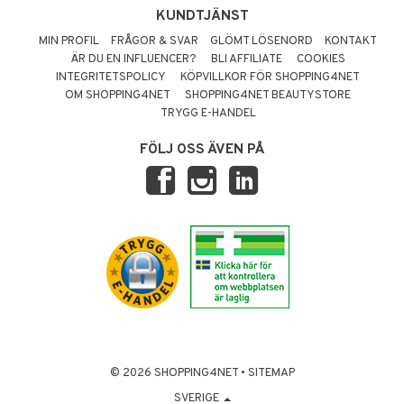
KUNDTJÄNST
MIN PROFIL
FRÅGOR & SVAR
GLÖMT LÖSENORD
KONTAKT
ÄR DU EN INFLUENCER?
BLI AFFILIATE
COOKIES
INTEGRITETSPOLICY
KÖPVILLKOR FÖR SHOPPING4NET
OM SHOPPING4NET
SHOPPING4NET BEAUTYSTORE
TRYGG E-HANDEL
FÖLJ OSS ÄVEN PÅ
© 2026 SHOPPING4NET
•
SITEMAP
SVERIGE