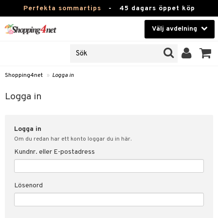
Perfekta sommartips
-
45 dagars öppet köp
Välj avdelning
JER
Skönhet
ODUKTER
TKORT
Kontaktlinser
Shopping4net
»
Logga in
Hälsokost
in
Logga in
Apotek
nd
lösenord
Logga in
Fitness
Om du redan har ett konto loggar du in här.
Hem & Inredning
Kundnr. eller E-postadress
änst
Leksaker, Barn & Baby
 & svar
Lösenord
tik
Varumärken
influencer?
Kampanjer