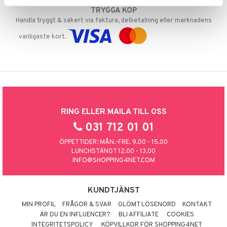
TRYGGA KÖP
Handla tryggt & säkert via faktura, delbetalning eller marknadens
vanligaste kort.
RING ELLER MAILA TILL OSS
031 712 01 01
ÖPPETTIDER: MÅN.-FRE. 9.00 - 15.00
LUNCHSTÄNGT 12.00 - 13.00
INFO@SHOPPING4NET.COM
KUNDTJÄNST
MIN PROFIL
FRÅGOR & SVAR
GLÖMT LÖSENORD
KONTAKT
ÄR DU EN INFLUENCER?
BLI AFFILIATE
COOKIES
INTEGRITETSPOLICY
KÖPVILLKOR FÖR SHOPPING4NET