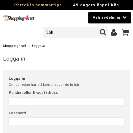
Perfekta sommartips
-
45 dagars öppet köp
Välj avdelning
JER
Skönhet
ODUKTER
TKORT
Kontaktlinser
Shopping4net
»
Logga in
Hälsokost
in
Logga in
Apotek
nd
lösenord
Logga in
Fitness
Om du redan har ett konto loggar du in här.
Hem & Inredning
Kundnr. eller E-postadress
änst
Leksaker, Barn & Baby
 & svar
Lösenord
tik
Varumärken
influencer?
Kampanjer