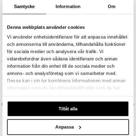
Abonnemang
Samtycke
Information
Om
Bevaka produkter
Recensera produkter
Önskelistor
Denna webbplats använder cookies
Vi använder enhetsidentifierare för att anpassa innehållet
och annonserna till användarna, tillhandahålla funktioner
SKAPA KUND
för sociala medier och analysera vår trafik. Vi
vidarebefordrar även sådana identifierare och annan
information från din enhet till de sociala medier och
annons- och analysföretag som vi samarbetar med.
VAD KOSTAR FRAKTEN?
Dessa kan i sin tur kombinera informationen med annan
Vi erbjuder fri frakt från 350 kr. Vår gräns för fraktfri leverans bestäms
information som du har tillhandahållit eller som de har
utifån vilken avdelning du handlar från. Läs mer här »
samlat in när du har använt deras tjänster. Du godkänner
SNABBA LEVERANSER
våra cookies vid fortsatt användande av vår webbplats.
Beställningar lagda före 14:00 (gäller varor i lager) skickas normalt ut från
Tillåt alla
oss samma dag.
GODKÄND AV LÄKEMEDELSVERKET
EU-logotypen är symbolen som visar att vi är godkända av
Anpassa
Läkemedelsverket gällande försäljning av läkemedel.