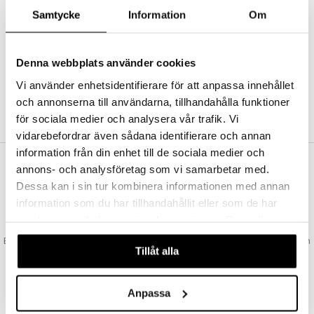
Abonnemang
Samtycke
Information
Om
Bevaka produkter
Recensera produkter
Önskelistor
Denna webbplats använder cookies
Vi använder enhetsidentifierare för att anpassa innehållet
och annonserna till användarna, tillhandahålla funktioner
SKAPA KUND
för sociala medier och analysera vår trafik. Vi
vidarebefordrar även sådana identifierare och annan
information från din enhet till de sociala medier och
annons- och analysföretag som vi samarbetar med.
VAD KOSTAR FRAKTEN?
Dessa kan i sin tur kombinera informationen med annan
Vi erbjuder fri frakt från 350 kr. Vår gräns för fraktfri leverans bestäms
information som du har tillhandahållit eller som de har
utifån vilken avdelning du handlar från. Läs mer här »
samlat in när du har använt deras tjänster. Du godkänner
SNABBA LEVERANSER
våra cookies vid fortsatt användande av vår webbplats.
Beställningar lagda före 14:00 (gäller varor i lager) skickas normalt ut från
Tillåt alla
oss samma dag.
GODKÄND AV LÄKEMEDELSVERKET
EU-logotypen är symbolen som visar att vi är godkända av
Anpassa
Läkemedelsverket gällande försäljning av läkemedel.