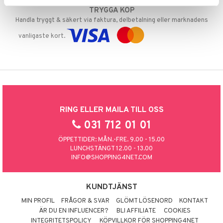
TRYGGA KÖP
Handla tryggt & säkert via faktura, delbetalning eller marknadens
vanligaste kort.
RING ELLER MAILA TILL OSS
031 712 01 01
ÖPPETTIDER: MÅN.-FRE. 9.00 - 15.00
LUNCHSTÄNGT 12.00 - 13.00
INFO@SHOPPING4NET.COM
KUNDTJÄNST
MIN PROFIL
FRÅGOR & SVAR
GLÖMT LÖSENORD
KONTAKT
ÄR DU EN INFLUENCER?
BLI AFFILIATE
COOKIES
INTEGRITETSPOLICY
KÖPVILLKOR FÖR SHOPPING4NET