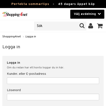
Perfekta sommartips
-
45 dagars öppet köp
Välj avdelning
JER
Skönhet
ODUKTER
TKORT
Kontaktlinser
Shopping4net
»
Logga in
Hälsokost
in
Logga in
Apotek
nd
lösenord
Logga in
Fitness
Om du redan har ett konto loggar du in här.
Hem & Inredning
Kundnr. eller E-postadress
änst
Leksaker, Barn & Baby
 & svar
Lösenord
tik
Varumärken
influencer?
Kampanjer