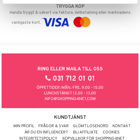
TRYGGA KÖP
Handla tryggt & säkert via faktura, delbetalning eller marknadens
vanligaste kort.
RING ELLER MAILA TILL OSS
031 712 01 01
ÖPPETTIDER: MÅN.-FRE. 9.00 - 15.00
LUNCHSTÄNGT 12.00 - 13.00
INFO@SHOPPING4NET.COM
KUNDTJÄNST
MIN PROFIL
FRÅGOR & SVAR
GLÖMT LÖSENORD
KONTAKT
ÄR DU EN INFLUENCER?
BLI AFFILIATE
COOKIES
INTEGRITETSPOLICY
KÖPVILLKOR FÖR SHOPPING4NET