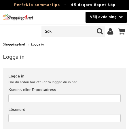
Perfekta sommartips
-
45 dagars öppet köp
Välj avdelning
JER
Skönhet
ODUKTER
TKORT
Kontaktlinser
Shopping4net
»
Logga in
Hälsokost
in
Logga in
Apotek
nd
lösenord
Logga in
Fitness
Om du redan har ett konto loggar du in här.
Hem & Inredning
Kundnr. eller E-postadress
änst
Leksaker, Barn & Baby
 & svar
Lösenord
tik
Varumärken
influencer?
Kampanjer