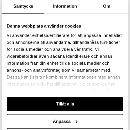
Abonnemang
Samtycke
Information
Om
Bevaka produkter
Recensera produkter
Önskelistor
Denna webbplats använder cookies
Vi använder enhetsidentifierare för att anpassa innehållet
och annonserna till användarna, tillhandahålla funktioner
SKAPA KUND
för sociala medier och analysera vår trafik. Vi
vidarebefordrar även sådana identifierare och annan
information från din enhet till de sociala medier och
annons- och analysföretag som vi samarbetar med.
VAD KOSTAR FRAKTEN?
Dessa kan i sin tur kombinera informationen med annan
Vi erbjuder fri frakt från 350 kr. Vår gräns för fraktfri leverans bestäms
information som du har tillhandahållit eller som de har
utifån vilken avdelning du handlar från. Läs mer här »
samlat in när du har använt deras tjänster. Du godkänner
SNABBA LEVERANSER
våra cookies vid fortsatt användande av vår webbplats.
Beställningar lagda före 14:00 (gäller varor i lager) skickas normalt ut från
Tillåt alla
oss samma dag.
GODKÄND AV LÄKEMEDELSVERKET
EU-logotypen är symbolen som visar att vi är godkända av
Anpassa
Läkemedelsverket gällande försäljning av läkemedel.