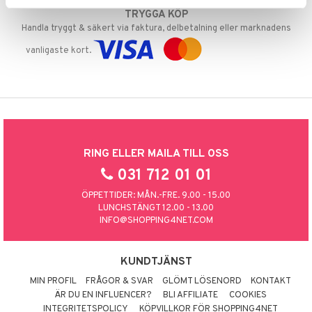
TRYGGA KÖP
Handla tryggt & säkert via faktura, delbetalning eller marknadens
vanligaste kort.
RING ELLER MAILA TILL OSS
031 712 01 01
ÖPPETTIDER: MÅN.-FRE. 9.00 - 15.00
LUNCHSTÄNGT 12.00 - 13.00
INFO@SHOPPING4NET.COM
KUNDTJÄNST
MIN PROFIL
FRÅGOR & SVAR
GLÖMT LÖSENORD
KONTAKT
ÄR DU EN INFLUENCER?
BLI AFFILIATE
COOKIES
INTEGRITETSPOLICY
KÖPVILLKOR FÖR SHOPPING4NET