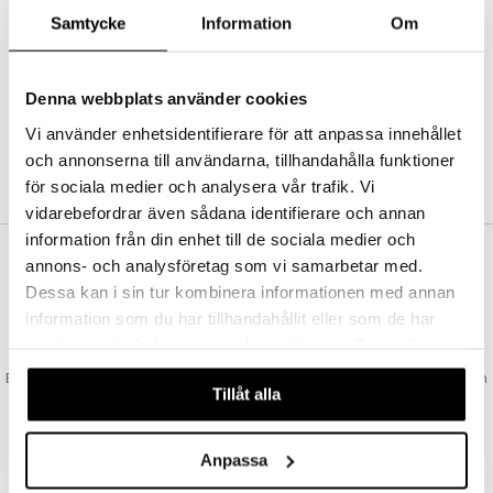
Abonnemang
Samtycke
Information
Om
Bevaka produkter
Recensera produkter
Önskelistor
Denna webbplats använder cookies
Vi använder enhetsidentifierare för att anpassa innehållet
och annonserna till användarna, tillhandahålla funktioner
SKAPA KUND
för sociala medier och analysera vår trafik. Vi
vidarebefordrar även sådana identifierare och annan
information från din enhet till de sociala medier och
annons- och analysföretag som vi samarbetar med.
VAD KOSTAR FRAKTEN?
Dessa kan i sin tur kombinera informationen med annan
Vi erbjuder fri frakt från 350 kr. Vår gräns för fraktfri leverans bestäms
information som du har tillhandahållit eller som de har
utifån vilken avdelning du handlar från. Läs mer här »
samlat in när du har använt deras tjänster. Du godkänner
SNABBA LEVERANSER
våra cookies vid fortsatt användande av vår webbplats.
Beställningar lagda före 14:00 (gäller varor i lager) skickas normalt ut från
Tillåt alla
oss samma dag.
GODKÄND AV LÄKEMEDELSVERKET
EU-logotypen är symbolen som visar att vi är godkända av
Anpassa
Läkemedelsverket gällande försäljning av läkemedel.