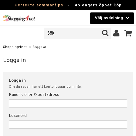
Perfekta sommartips
-
45 dagars öppet köp
Välj avdelning
JER
Skönhet
ODUKTER
TKORT
Kontaktlinser
Shopping4net
»
Logga in
Hälsokost
in
Logga in
Apotek
nd
lösenord
Logga in
Fitness
Om du redan har ett konto loggar du in här.
Hem & Inredning
Kundnr. eller E-postadress
änst
Leksaker, Barn & Baby
 & svar
Lösenord
tik
Varumärken
influencer?
Kampanjer