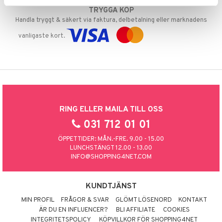
TRYGGA KÖP
Handla tryggt & säkert via faktura, delbetalning eller marknadens
vanligaste kort.
RING ELLER MAILA TILL OSS
031 712 01 01
ÖPPETTIDER: MÅN.-FRE. 9.00 - 15.00
LUNCHSTÄNGT 12.00 - 13.00
INFO@SHOPPING4NET.COM
KUNDTJÄNST
MIN PROFIL
FRÅGOR & SVAR
GLÖMT LÖSENORD
KONTAKT
ÄR DU EN INFLUENCER?
BLI AFFILIATE
COOKIES
INTEGRITETSPOLICY
KÖPVILLKOR FÖR SHOPPING4NET