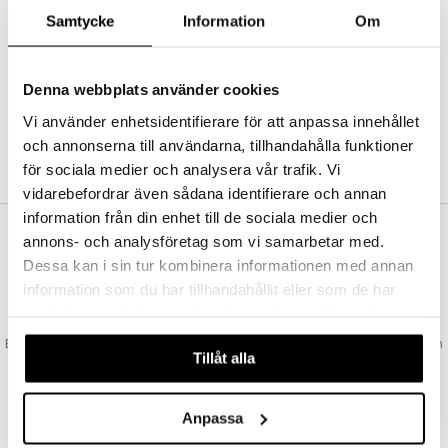
Abonnemang
Samtycke
Information
Om
Bevaka produkter
Recensera produkter
Önskelistor
Denna webbplats använder cookies
Vi använder enhetsidentifierare för att anpassa innehållet
och annonserna till användarna, tillhandahålla funktioner
SKAPA KUND
för sociala medier och analysera vår trafik. Vi
vidarebefordrar även sådana identifierare och annan
information från din enhet till de sociala medier och
annons- och analysföretag som vi samarbetar med.
VAD KOSTAR FRAKTEN?
Dessa kan i sin tur kombinera informationen med annan
Vi erbjuder fri frakt från 350 kr. Vår gräns för fraktfri leverans bestäms
information som du har tillhandahållit eller som de har
utifån vilken avdelning du handlar från. Läs mer här »
samlat in när du har använt deras tjänster. Du godkänner
SNABBA LEVERANSER
våra cookies vid fortsatt användande av vår webbplats.
Beställningar lagda före 14:00 (gäller varor i lager) skickas normalt ut från
Tillåt alla
oss samma dag.
GODKÄND AV LÄKEMEDELSVERKET
EU-logotypen är symbolen som visar att vi är godkända av
Anpassa
Läkemedelsverket gällande försäljning av läkemedel.