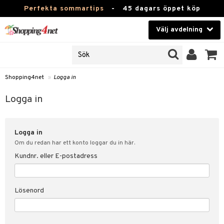
Perfekta sommartips
-
45 dagars öppet köp
Välj avdelning
JER
Skönhet
ODUKTER
TKORT
Kontaktlinser
Shopping4net
»
Logga in
Hälsokost
in
Logga in
Apotek
nd
lösenord
Logga in
Fitness
Om du redan har ett konto loggar du in här.
Hem & Inredning
Kundnr. eller E-postadress
änst
Leksaker, Barn & Baby
 & svar
Lösenord
tik
Varumärken
influencer?
Kampanjer