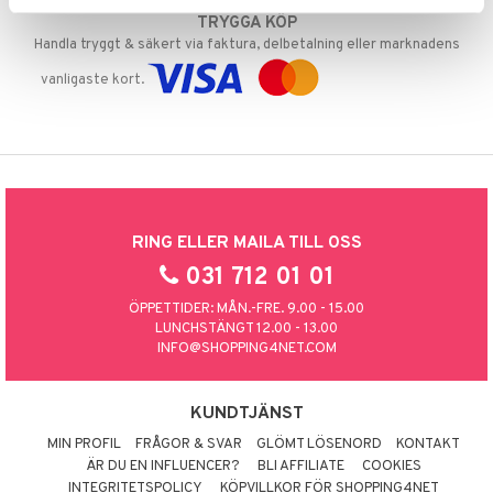
TRYGGA KÖP
Handla tryggt & säkert via faktura, delbetalning eller marknadens
vanligaste kort.
RING ELLER MAILA TILL OSS
031 712 01 01
ÖPPETTIDER: MÅN.-FRE. 9.00 - 15.00
LUNCHSTÄNGT 12.00 - 13.00
INFO@SHOPPING4NET.COM
KUNDTJÄNST
MIN PROFIL
FRÅGOR & SVAR
GLÖMT LÖSENORD
KONTAKT
ÄR DU EN INFLUENCER?
BLI AFFILIATE
COOKIES
INTEGRITETSPOLICY
KÖPVILLKOR FÖR SHOPPING4NET