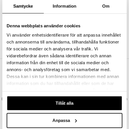
Abonnemang
Samtycke
Information
Om
Bevaka produkter
Recensera produkter
Önskelistor
Denna webbplats använder cookies
Vi använder enhetsidentifierare för att anpassa innehållet
och annonserna till användarna, tillhandahålla funktioner
SKAPA KUND
för sociala medier och analysera vår trafik. Vi
vidarebefordrar även sådana identifierare och annan
information från din enhet till de sociala medier och
annons- och analysföretag som vi samarbetar med.
VAD KOSTAR FRAKTEN?
Dessa kan i sin tur kombinera informationen med annan
Vi erbjuder fri frakt från 350 kr. Vår gräns för fraktfri leverans bestäms
information som du har tillhandahållit eller som de har
utifån vilken avdelning du handlar från. Läs mer här »
samlat in när du har använt deras tjänster. Du godkänner
SNABBA LEVERANSER
våra cookies vid fortsatt användande av vår webbplats.
Beställningar lagda före 14:00 (gäller varor i lager) skickas normalt ut från
Tillåt alla
oss samma dag.
GODKÄND AV LÄKEMEDELSVERKET
EU-logotypen är symbolen som visar att vi är godkända av
Anpassa
Läkemedelsverket gällande försäljning av läkemedel.