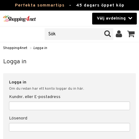
Perfekta sommartips
-
45 dagars öppet köp
Välj avdelning
JER
Skönhet
ODUKTER
TKORT
Kontaktlinser
Shopping4net
»
Logga in
Hälsokost
in
Logga in
Apotek
nd
lösenord
Logga in
Fitness
Om du redan har ett konto loggar du in här.
Hem & Inredning
Kundnr. eller E-postadress
änst
Leksaker, Barn & Baby
 & svar
Lösenord
tik
Varumärken
influencer?
Kampanjer