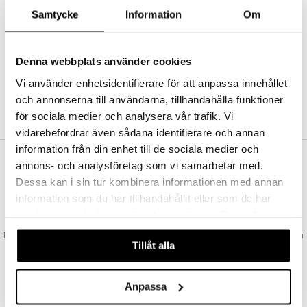
Abonnemang
Samtycke
Information
Om
Bevaka produkter
Recensera produkter
Önskelistor
Denna webbplats använder cookies
Vi använder enhetsidentifierare för att anpassa innehållet
och annonserna till användarna, tillhandahålla funktioner
SKAPA KUND
för sociala medier och analysera vår trafik. Vi
vidarebefordrar även sådana identifierare och annan
information från din enhet till de sociala medier och
annons- och analysföretag som vi samarbetar med.
VAD KOSTAR FRAKTEN?
Dessa kan i sin tur kombinera informationen med annan
Vi erbjuder fri frakt från 350 kr. Vår gräns för fraktfri leverans bestäms
information som du har tillhandahållit eller som de har
utifån vilken avdelning du handlar från. Läs mer här »
samlat in när du har använt deras tjänster. Du godkänner
SNABBA LEVERANSER
våra cookies vid fortsatt användande av vår webbplats.
Beställningar lagda före 14:00 (gäller varor i lager) skickas normalt ut från
Tillåt alla
oss samma dag.
GODKÄND AV LÄKEMEDELSVERKET
EU-logotypen är symbolen som visar att vi är godkända av
Anpassa
Läkemedelsverket gällande försäljning av läkemedel.