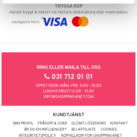
TRYGGA KÖP
Handla tryggt & säkert via faktura, delbetalning eller marknadens
vanligaste kort.
RING ELLER MAILA TILL OSS
031 712 01 01
ÖPPETTIDER: MÅN.-FRE. 9.00 - 15.00
LUNCHSTÄNGT 12.00 - 13.00
INFO@SHOPPING4NET.COM
KUNDTJÄNST
MIN PROFIL
FRÅGOR & SVAR
GLÖMT LÖSENORD
KONTAKT
ÄR DU EN INFLUENCER?
BLI AFFILIATE
COOKIES
INTEGRITETSPOLICY
KÖPVILLKOR FÖR SHOPPING4NET