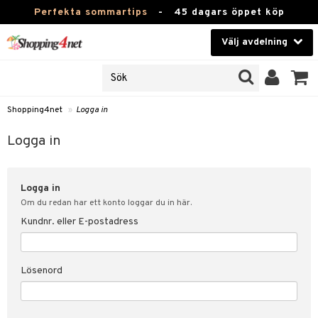
Perfekta sommartips
-
45 dagars öppet köp
Välj avdelning
JER
Skönhet
ODUKTER
TKORT
Kontaktlinser
Shopping4net
»
Logga in
Hälsokost
in
Logga in
Apotek
nd
lösenord
Logga in
Fitness
Om du redan har ett konto loggar du in här.
Hem & Inredning
Kundnr. eller E-postadress
änst
Leksaker, Barn & Baby
 & svar
Lösenord
tik
Varumärken
influencer?
Kampanjer