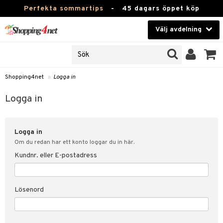
Perfekta sommartips
-
45 dagars öppet köp
Välj avdelning
JER
Skönhet
ODUKTER
TKORT
Kontaktlinser
Shopping4net
»
Logga in
Hälsokost
in
Logga in
Apotek
nd
lösenord
Logga in
Fitness
Om du redan har ett konto loggar du in här.
Hem & Inredning
Kundnr. eller E-postadress
änst
Leksaker, Barn & Baby
 & svar
Lösenord
tik
Varumärken
influencer?
Kampanjer