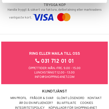
TRYGGA KÖP
Handla tryggt & säkert via faktura, delbetalning eller marknadens
vanligaste kort.
RING ELLER MAILA TILL OSS
031 712 01 01
ÖPPETTIDER: MÅN.-FRE. 9.00 - 15.00
LUNCHSTÄNGT 12.00 - 13.00
INFO@SHOPPING4NET.COM
KUNDTJÄNST
MIN PROFIL
FRÅGOR & SVAR
GLÖMT LÖSENORD
KONTAKT
ÄR DU EN INFLUENCER?
BLI AFFILIATE
COOKIES
INTEGRITETSPOLICY
KÖPVILLKOR FÖR SHOPPING4NET