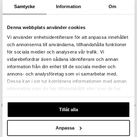
Abonnemang
Samtycke
Information
Om
Bevaka produkter
Recensera produkter
Önskelistor
Denna webbplats använder cookies
Vi använder enhetsidentifierare för att anpassa innehållet
och annonserna till användarna, tillhandahålla funktioner
SKAPA KUND
för sociala medier och analysera vår trafik. Vi
vidarebefordrar även sådana identifierare och annan
information från din enhet till de sociala medier och
annons- och analysföretag som vi samarbetar med.
VAD KOSTAR FRAKTEN?
Dessa kan i sin tur kombinera informationen med annan
Vi erbjuder fri frakt från 350 kr. Vår gräns för fraktfri leverans bestäms
information som du har tillhandahållit eller som de har
utifån vilken avdelning du handlar från. Läs mer här »
samlat in när du har använt deras tjänster. Du godkänner
SNABBA LEVERANSER
våra cookies vid fortsatt användande av vår webbplats.
Beställningar lagda före 14:00 (gäller varor i lager) skickas normalt ut från
Tillåt alla
oss samma dag.
GODKÄND AV LÄKEMEDELSVERKET
EU-logotypen är symbolen som visar att vi är godkända av
Anpassa
Läkemedelsverket gällande försäljning av läkemedel.