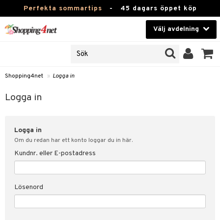
Perfekta sommartips
-
45 dagars öppet köp
Välj avdelning
JER
Skönhet
ODUKTER
TKORT
Kontaktlinser
Shopping4net
»
Logga in
Hälsokost
in
Logga in
Apotek
nd
lösenord
Logga in
Fitness
Om du redan har ett konto loggar du in här.
Hem & Inredning
Kundnr. eller E-postadress
änst
Leksaker, Barn & Baby
 & svar
Lösenord
tik
Varumärken
influencer?
Kampanjer