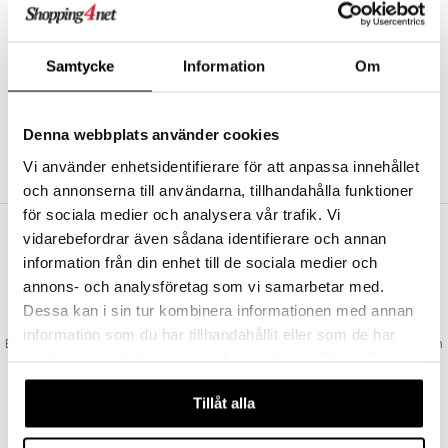
Abonnemang
Bevaka produkter
Recensera produkter
Samtycke
Information
Om
Önskelistor
Denna webbplats använder cookies
SKAPA KUND
Vi använder enhetsidentifierare för att anpassa innehållet
och annonserna till användarna, tillhandahålla funktioner
för sociala medier och analysera vår trafik. Vi
vidarebefordrar även sådana identifierare och annan
VAD KOSTAR FRAKTEN?
information från din enhet till de sociala medier och
Vi erbjuder fri frakt från 350 kr. Vår gräns för fraktfri leverans bestäms
annons- och analysföretag som vi samarbetar med.
utifån vilken avdelning du handlar från. Läs mer här »
Dessa kan i sin tur kombinera informationen med annan
SNABBA LEVERANSER
information som du har tillhandahållit eller som de har
Beställningar lagda före 14:00 (gäller varor i lager) skickas normalt ut från
samlat in när du har använt deras tjänster. Du godkänner
oss samma dag.
våra cookies vid fortsatt användande av vår webbplats.
GODKÄND AV LÄKEMEDELSVERKET
Tillåt alla
EU-logotypen är symbolen som visar att vi är godkända av
Läkemedelsverket gällande försäljning av läkemedel.