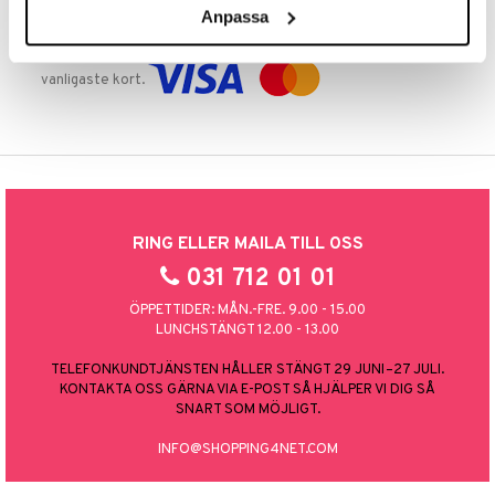
Anpassa
TRYGGA KÖP
Handla tryggt & säkert via faktura, delbetalning eller marknadens
vanligaste kort.
RING ELLER MAILA TILL OSS
031 712 01 01
ÖPPETTIDER: MÅN.-FRE. 9.00 - 15.00
LUNCHSTÄNGT 12.00 - 13.00
TELEFONKUNDTJÄNSTEN HÅLLER STÄNGT 29 JUNI–27 JULI.
KONTAKTA OSS GÄRNA VIA E-POST SÅ HJÄLPER VI DIG SÅ
SNART SOM MÖJLIGT.
INFO@SHOPPING4NET.COM