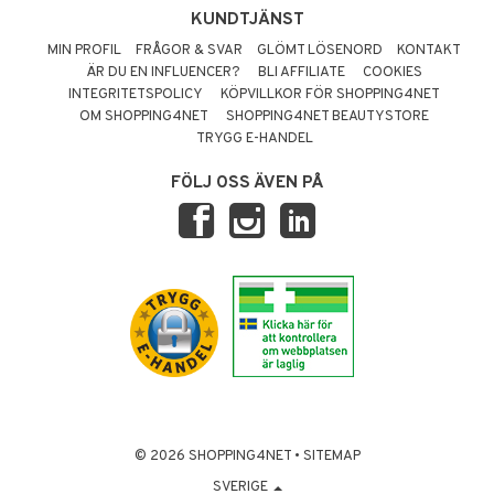
KUNDTJÄNST
MIN PROFIL
FRÅGOR & SVAR
GLÖMT LÖSENORD
KONTAKT
ÄR DU EN INFLUENCER?
BLI AFFILIATE
COOKIES
INTEGRITETSPOLICY
KÖPVILLKOR FÖR SHOPPING4NET
OM SHOPPING4NET
SHOPPING4NET BEAUTYSTORE
TRYGG E-HANDEL
FÖLJ OSS ÄVEN PÅ
© 2026 SHOPPING4NET
•
SITEMAP
SVERIGE