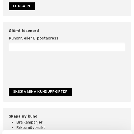
ate
tspolicy
Glömt lösenord
r för Shopping4net
Kundnr. eller E-postadress
ping4net
4net Beautystore
handel
Skapa ny kund
Bra kampanjer
Fakturaöversikt
Orderstatus & historik