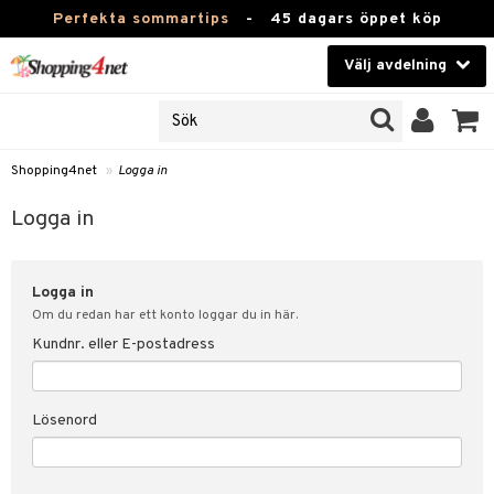
Perfekta sommartips
-
45 dagars öppet köp
Välj avdelning
JER
Skönhet
ODUKTER
TKORT
Kontaktlinser
Shopping4net
»
Logga in
Hälsokost
in
Logga in
Apotek
nd
lösenord
Logga in
Fitness
Om du redan har ett konto loggar du in här.
Hem & Inredning
Kundnr. eller E-postadress
änst
Leksaker, Barn & Baby
 & svar
Lösenord
tik
Varumärken
influencer?
Kampanjer