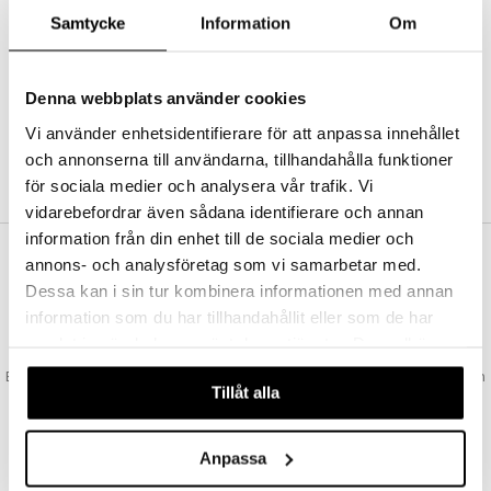
Abonnemang
Samtycke
Information
Om
Bevaka produkter
Recensera produkter
Önskelistor
Denna webbplats använder cookies
Vi använder enhetsidentifierare för att anpassa innehållet
och annonserna till användarna, tillhandahålla funktioner
SKAPA KUND
för sociala medier och analysera vår trafik. Vi
vidarebefordrar även sådana identifierare och annan
information från din enhet till de sociala medier och
annons- och analysföretag som vi samarbetar med.
VAD KOSTAR FRAKTEN?
Dessa kan i sin tur kombinera informationen med annan
Vi erbjuder fri frakt från 350 kr. Vår gräns för fraktfri leverans bestäms
information som du har tillhandahållit eller som de har
utifån vilken avdelning du handlar från. Läs mer här »
samlat in när du har använt deras tjänster. Du godkänner
SNABBA LEVERANSER
våra cookies vid fortsatt användande av vår webbplats.
Beställningar lagda före 14:00 (gäller varor i lager) skickas normalt ut från
Tillåt alla
oss samma dag.
GODKÄND AV LÄKEMEDELSVERKET
EU-logotypen är symbolen som visar att vi är godkända av
Anpassa
Läkemedelsverket gällande försäljning av läkemedel.