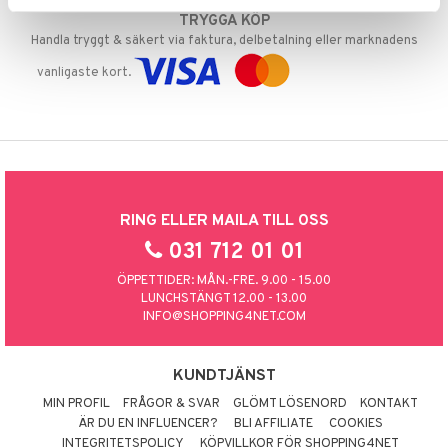
TRYGGA KÖP
Handla tryggt & säkert via faktura, delbetalning eller marknadens
vanligaste kort.
RING ELLER MAILA TILL OSS
031 712 01 01
ÖPPETTIDER: MÅN.-FRE. 9.00 - 15.00
LUNCHSTÄNGT 12.00 - 13.00
INFO@SHOPPING4NET.COM
KUNDTJÄNST
MIN PROFIL
FRÅGOR & SVAR
GLÖMT LÖSENORD
KONTAKT
ÄR DU EN INFLUENCER?
BLI AFFILIATE
COOKIES
INTEGRITETSPOLICY
KÖPVILLKOR FÖR SHOPPING4NET