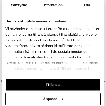
Abonnemang
Samtycke
Information
Om
Bevaka produkter
Recensera produkter
Önskelistor
Denna webbplats använder cookies
Vi använder enhetsidentifierare för att anpassa innehållet
och annonserna till användarna, tillhandahålla funktioner
SKAPA KUND
för sociala medier och analysera vår trafik. Vi
vidarebefordrar även sådana identifierare och annan
information från din enhet till de sociala medier och
annons- och analysföretag som vi samarbetar med.
VAD KOSTAR FRAKTEN?
Dessa kan i sin tur kombinera informationen med annan
Vi erbjuder fri frakt från 350 kr. Vår gräns för fraktfri leverans bestäms
information som du har tillhandahållit eller som de har
utifån vilken avdelning du handlar från. Läs mer här »
samlat in när du har använt deras tjänster. Du godkänner
SNABBA LEVERANSER
våra cookies vid fortsatt användande av vår webbplats.
Beställningar lagda före 14:00 (gäller varor i lager) skickas normalt ut från
Tillåt alla
oss samma dag.
GODKÄND AV LÄKEMEDELSVERKET
EU-logotypen är symbolen som visar att vi är godkända av
Anpassa
Läkemedelsverket gällande försäljning av läkemedel.