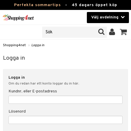
Perfekta sommartips
-
45 dagars öppet köp
Välj avdelning
JER
Skönhet
ODUKTER
TKORT
Kontaktlinser
Shopping4net
»
Logga in
Hälsokost
in
Logga in
Apotek
nd
lösenord
Logga in
Fitness
Om du redan har ett konto loggar du in här.
Hem & Inredning
Kundnr. eller E-postadress
änst
Leksaker, Barn & Baby
 & svar
Lösenord
tik
Varumärken
influencer?
Kampanjer