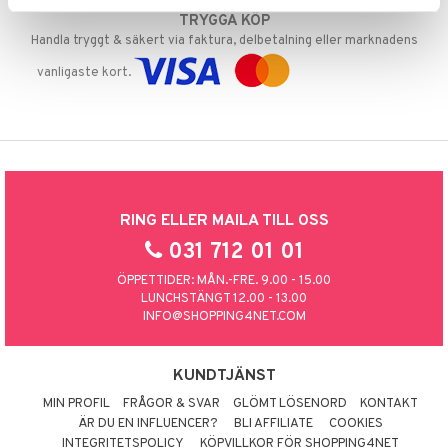
TRYGGA KÖP
Handla tryggt & säkert via faktura, delbetalning eller marknadens
vanligaste kort.
RING ELLER MAILA TILL OSS
031 712 01 01
ÖPPETTIDER: MÅN.-FRE. 9.00 - 15.00
LUNCHSTÄNGT 12.00 - 13.00
INFO@SHOPPING4NET.COM
KUNDTJÄNST
MIN PROFIL
FRÅGOR & SVAR
GLÖMT LÖSENORD
KONTAKT
ÄR DU EN INFLUENCER?
BLI AFFILIATE
COOKIES
INTEGRITETSPOLICY
KÖPVILLKOR FÖR SHOPPING4NET