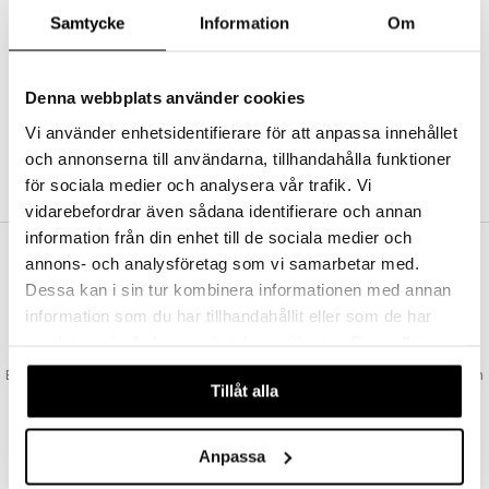
Abonnemang
Samtycke
Information
Om
Bevaka produkter
Recensera produkter
Önskelistor
Denna webbplats använder cookies
Vi använder enhetsidentifierare för att anpassa innehållet
och annonserna till användarna, tillhandahålla funktioner
SKAPA KUND
för sociala medier och analysera vår trafik. Vi
vidarebefordrar även sådana identifierare och annan
information från din enhet till de sociala medier och
annons- och analysföretag som vi samarbetar med.
VAD KOSTAR FRAKTEN?
Dessa kan i sin tur kombinera informationen med annan
Vi erbjuder fri frakt från 350 kr. Vår gräns för fraktfri leverans bestäms
information som du har tillhandahållit eller som de har
utifån vilken avdelning du handlar från. Läs mer här »
samlat in när du har använt deras tjänster. Du godkänner
SNABBA LEVERANSER
våra cookies vid fortsatt användande av vår webbplats.
Beställningar lagda före 14:00 (gäller varor i lager) skickas normalt ut från
Tillåt alla
oss samma dag.
GODKÄND AV LÄKEMEDELSVERKET
EU-logotypen är symbolen som visar att vi är godkända av
Anpassa
Läkemedelsverket gällande försäljning av läkemedel.