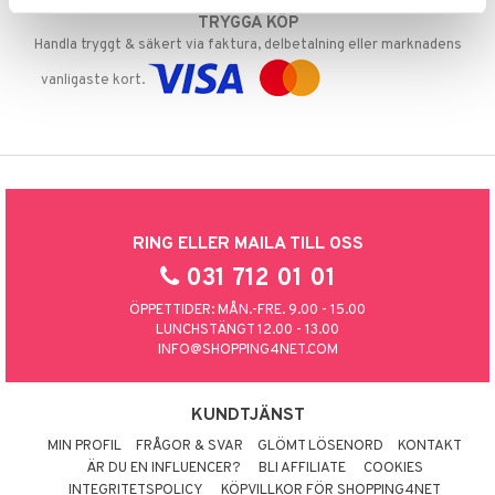
TRYGGA KÖP
Handla tryggt & säkert via faktura, delbetalning eller marknadens
vanligaste kort.
RING ELLER MAILA TILL OSS
031 712 01 01
ÖPPETTIDER: MÅN.-FRE. 9.00 - 15.00
LUNCHSTÄNGT 12.00 - 13.00
INFO@SHOPPING4NET.COM
KUNDTJÄNST
MIN PROFIL
FRÅGOR & SVAR
GLÖMT LÖSENORD
KONTAKT
ÄR DU EN INFLUENCER?
BLI AFFILIATE
COOKIES
INTEGRITETSPOLICY
KÖPVILLKOR FÖR SHOPPING4NET