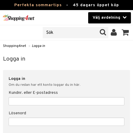
Perfekta sommartips
-
45 dagars öppet köp
Välj avdelning
JER
Skönhet
ODUKTER
TKORT
Kontaktlinser
Shopping4net
»
Logga in
Hälsokost
in
Logga in
Apotek
nd
lösenord
Logga in
Fitness
Om du redan har ett konto loggar du in här.
Hem & Inredning
Kundnr. eller E-postadress
änst
Leksaker, Barn & Baby
 & svar
Lösenord
tik
Varumärken
influencer?
Kampanjer