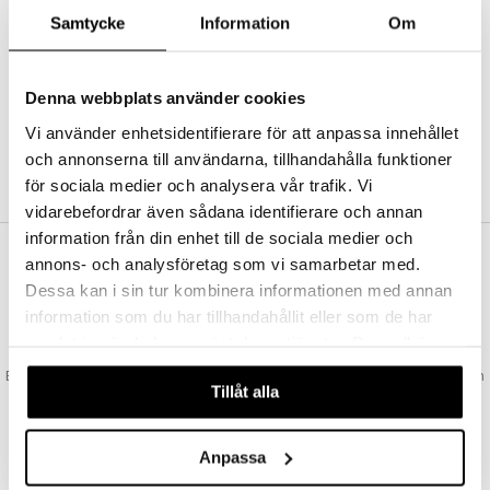
Abonnemang
Samtycke
Information
Om
Bevaka produkter
Recensera produkter
Önskelistor
Denna webbplats använder cookies
Vi använder enhetsidentifierare för att anpassa innehållet
och annonserna till användarna, tillhandahålla funktioner
SKAPA KUND
för sociala medier och analysera vår trafik. Vi
vidarebefordrar även sådana identifierare och annan
information från din enhet till de sociala medier och
annons- och analysföretag som vi samarbetar med.
VAD KOSTAR FRAKTEN?
Dessa kan i sin tur kombinera informationen med annan
Vi erbjuder fri frakt från 350 kr. Vår gräns för fraktfri leverans bestäms
information som du har tillhandahållit eller som de har
utifån vilken avdelning du handlar från. Läs mer här »
samlat in när du har använt deras tjänster. Du godkänner
SNABBA LEVERANSER
våra cookies vid fortsatt användande av vår webbplats.
Beställningar lagda före 14:00 (gäller varor i lager) skickas normalt ut från
Tillåt alla
oss samma dag.
GODKÄND AV LÄKEMEDELSVERKET
EU-logotypen är symbolen som visar att vi är godkända av
Anpassa
Läkemedelsverket gällande försäljning av läkemedel.