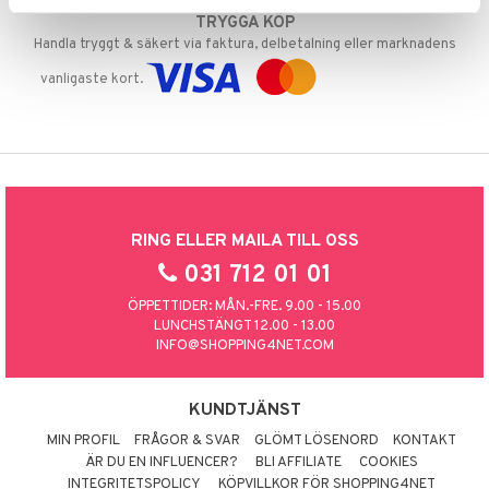
TRYGGA KÖP
Handla tryggt & säkert via faktura, delbetalning eller marknadens
vanligaste kort.
RING ELLER MAILA TILL OSS
031 712 01 01
ÖPPETTIDER: MÅN.-FRE. 9.00 - 15.00
LUNCHSTÄNGT 12.00 - 13.00
INFO@SHOPPING4NET.COM
KUNDTJÄNST
MIN PROFIL
FRÅGOR & SVAR
GLÖMT LÖSENORD
KONTAKT
ÄR DU EN INFLUENCER?
BLI AFFILIATE
COOKIES
INTEGRITETSPOLICY
KÖPVILLKOR FÖR SHOPPING4NET