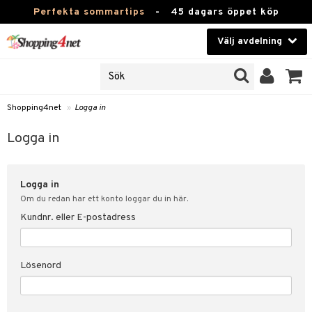
Perfekta sommartips
-
45 dagars öppet köp
Välj avdelning
JER
Skönhet
ODUKTER
TKORT
Kontaktlinser
Shopping4net
»
Logga in
Hälsokost
in
Logga in
Apotek
nd
lösenord
Logga in
Fitness
Om du redan har ett konto loggar du in här.
Hem & Inredning
Kundnr. eller E-postadress
änst
Leksaker, Barn & Baby
 & svar
Lösenord
tik
Varumärken
influencer?
Kampanjer