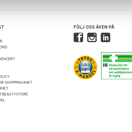
ST
FÖLJ OSS ÄVEN PÅ
AR
NORD
LUENCER?
OLICY
ÖR SHOPPING4NET
4NET
T BEAUTYSTORE
DEL