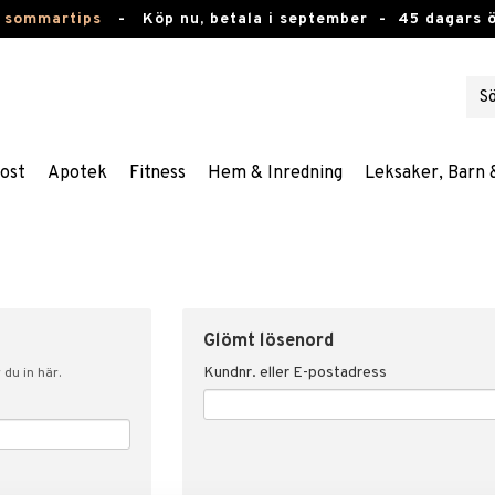
 sommartips
-
Köp nu, betala i september -
45 dagars 
ost
Apotek
Fitness
Hem & Inredning
Leksaker, Barn 
Glömt lösenord
Kundnr. eller E-postadress
du in här.