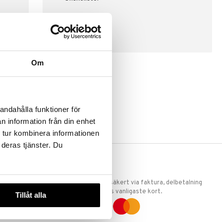
SKAPA KUND
Om
andahålla funktioner för
n information från din enhet
 tur kombinera informationen
 deras tjänster. Du
ERKET
TRYGGA KÖP
 att vi är
Handla tryggt & säkert via faktura, delbetalning
llande
eller marknadens vanligaste kort.
Tillåt alla