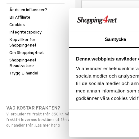
Är du en influencer?
Bli Affiliate
Cookies
Integritetspolicy
Samtycke
Köpvillkor för
Shopping4net
Om Shopping4net
Denna webbplats använder 
Shopping4net
Beautystore
Vi använder enhetsidentifierar
Trygg E-handel
sociala medier och analysera 
till de sociala medier och a
med annan information som du 
godkänner våra cookies vid f
VAD KOSTAR FRAKTEN?
SNABBA LE
Vi erbjuder fri frakt från 350 kr. Vår gräns för
Beställningar la
fraktfri leverans bestäms utifån vilken avdelning
skickas normalt
du handlar från. Läs mer här »