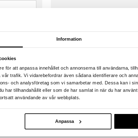
Information
cookies
e för att anpassa innehållet och annonserna till användarna, tillh
vår trafik. Vi vidarebefordrar även sådana identifierare och anna
nnons- och analysföretag som vi samarbetar med. Dessa kan i sin
har tillhandahållit eller som de har samlat in när du har använt
ortsatt användande av vår webbplats.
VERANSER
GODKÄND AV LÄKEMEDELSV
gda före 14:00 (gäller varor i lager)
EU-logotypen är symbolen som visar
 ut från oss samma dag.
godkända av Läkemedelsverket gä
Anpassa
försäljning av läkemedel.