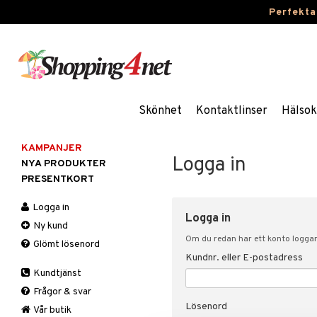
Perfekta
Skönhet
Kontaktlinser
Hälsok
KAMPANJER
Logga in
NYA PRODUKTER
PRESENTKORT
Logga in
Logga in
Ny kund
Om du redan har ett konto loggar 
Glömt lösenord
Kundnr. eller E-postadress
Kundtjänst
Frågor & svar
Lösenord
Vår butik