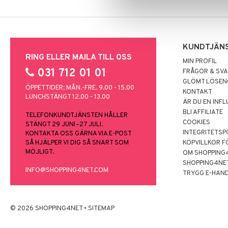
KUNDTJÄN
RING ELLER MAILA TILL OSS
MIN PROFIL
031 712 01 01
FRÅGOR & SV
GLÖMT LÖSE
ÖPPETTIDER: MÅN.-FRE. 9.00 - 15.00
KONTAKT
LUNCHSTÄNGT 12.00 - 13.00
ÄR DU EN INF
BLI AFFILIATE
TELEFONKUNDTJÄNSTEN HÅLLER
COOKIES
STÄNGT 29 JUNI–27 JULI.
INTEGRITETSP
KONTAKTA OSS GÄRNA VIA E-POST
SÅ HJÄLPER VI DIG SÅ SNART SOM
KÖPVILLKOR F
MÖJLIGT.
OM SHOPPING
SHOPPING4NE
INFO@SHOPPING4NET.COM
TRYGG E-HAN
© 2026 SHOPPING4NET
•
SITEMAP