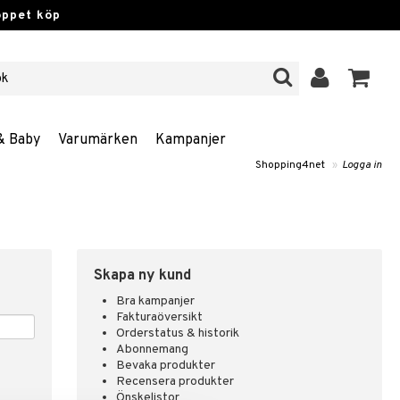
öppet köp
& Baby
Varumärken
Kampanjer
Shopping4net
»
Logga in
Skapa ny kund
Bra kampanjer
Fakturaöversikt
Orderstatus & historik
Abonnemang
Bevaka produkter
Recensera produkter
Önskelistor