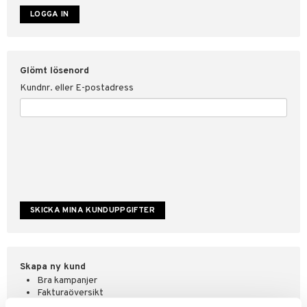
ate
tspolicy
Glömt lösenord
r för Shopping4net
Kundnr. eller E-postadress
ping4net
4net Beautystore
handel
Skapa ny kund
Bra kampanjer
Fakturaöversikt
Orderstatus & historik