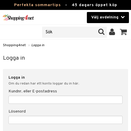
Perfekta sommartips
-
45 dagars öppet köp
Välj avdelning
JER
Skönhet
ODUKTER
TKORT
Kontaktlinser
Shopping4net
»
Logga in
Hälsokost
in
Logga in
Apotek
nd
lösenord
Logga in
Fitness
Om du redan har ett konto loggar du in här.
Hem & Inredning
Kundnr. eller E-postadress
änst
Leksaker, Barn & Baby
 & svar
Lösenord
tik
Varumärken
influencer?
Kampanjer