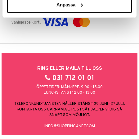
Anpassa
TRYGGA KÖP
Handla tryggt & säkert via faktura, delbetalning eller marknadens
vanligaste kort.
RING ELLER MAILA TILL OSS
031 712 01 01
ÖPPETTIDER: MÅN.-FRE. 9.00 - 15.00
LUNCHSTÄNGT 12.00 - 13.00
TELEFONKUNDTJÄNSTEN HÅLLER STÄNGT 29 JUNI–27 JULI.
KONTAKTA OSS GÄRNA VIA E-POST SÅ HJÄLPER VI DIG SÅ
SNART SOM MÖJLIGT.
INFO@SHOPPING4NET.COM