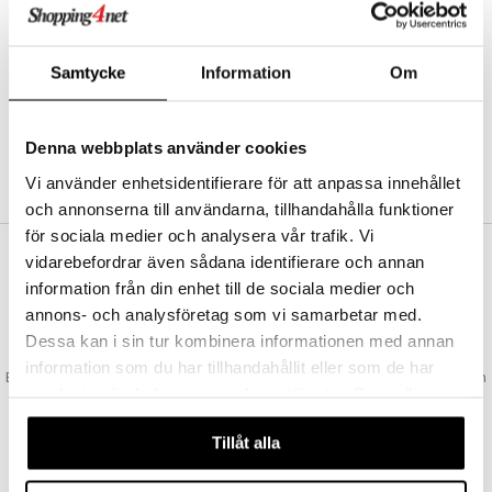
Abonnemang
Bevaka produkter
Recensera produkter
Samtycke
Information
Om
Önskelistor
Denna webbplats använder cookies
SKAPA KUND
Vi använder enhetsidentifierare för att anpassa innehållet
och annonserna till användarna, tillhandahålla funktioner
för sociala medier och analysera vår trafik. Vi
vidarebefordrar även sådana identifierare och annan
VAD KOSTAR FRAKTEN?
information från din enhet till de sociala medier och
Vi erbjuder fri frakt från 350 kr. Vår gräns för fraktfri leverans bestäms
annons- och analysföretag som vi samarbetar med.
utifån vilken avdelning du handlar från. Läs mer här »
Dessa kan i sin tur kombinera informationen med annan
SNABBA LEVERANSER
information som du har tillhandahållit eller som de har
Beställningar lagda före 14:00 (gäller varor i lager) skickas normalt ut från
samlat in när du har använt deras tjänster. Du godkänner
oss samma dag.
våra cookies vid fortsatt användande av vår webbplats.
GODKÄND AV LÄKEMEDELSVERKET
Tillåt alla
EU-logotypen är symbolen som visar att vi är godkända av
Läkemedelsverket gällande försäljning av läkemedel.