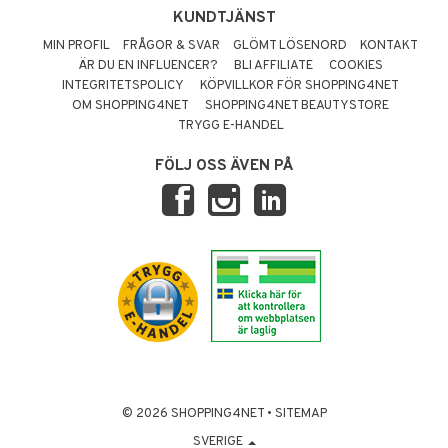
KUNDTJÄNST
MIN PROFIL
FRÅGOR & SVAR
GLÖMT LÖSENORD
KONTAKT
ÄR DU EN INFLUENCER?
BLI AFFILIATE
COOKIES
INTEGRITETSPOLICY
KÖPVILLKOR FÖR SHOPPING4NET
OM SHOPPING4NET
SHOPPING4NET BEAUTYSTORE
TRYGG E-HANDEL
FÖLJ OSS ÄVEN PÅ
© 2026 SHOPPING4NET
•
SITEMAP
SVERIGE