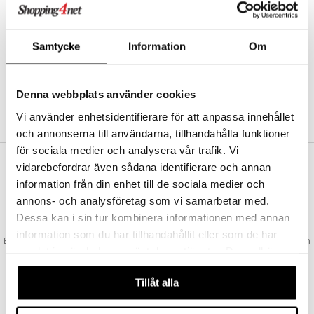
Abonnemang
Bevaka produkter
Recensera produkter
Samtycke
Information
Om
Önskelistor
Denna webbplats använder cookies
SKAPA KUND
Vi använder enhetsidentifierare för att anpassa innehållet
och annonserna till användarna, tillhandahålla funktioner
för sociala medier och analysera vår trafik. Vi
vidarebefordrar även sådana identifierare och annan
VAD KOSTAR FRAKTEN?
information från din enhet till de sociala medier och
Vi erbjuder fri frakt från 350 kr. Vår gräns för fraktfri leverans bestäms
annons- och analysföretag som vi samarbetar med.
utifån vilken avdelning du handlar från. Läs mer här »
Dessa kan i sin tur kombinera informationen med annan
SNABBA LEVERANSER
information som du har tillhandahållit eller som de har
Beställningar lagda före 14:00 (gäller varor i lager) skickas normalt ut från
samlat in när du har använt deras tjänster. Du godkänner
oss samma dag.
våra cookies vid fortsatt användande av vår webbplats.
GODKÄND AV LÄKEMEDELSVERKET
Tillåt alla
EU-logotypen är symbolen som visar att vi är godkända av
Läkemedelsverket gällande försäljning av läkemedel.