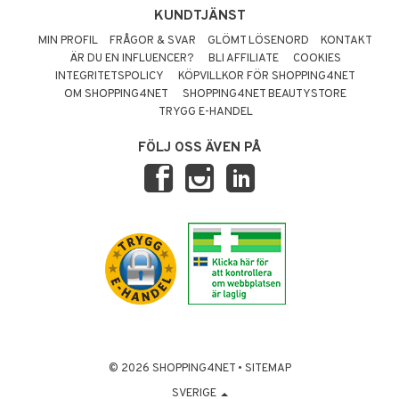
KUNDTJÄNST
MIN PROFIL
FRÅGOR & SVAR
GLÖMT LÖSENORD
KONTAKT
ÄR DU EN INFLUENCER?
BLI AFFILIATE
COOKIES
INTEGRITETSPOLICY
KÖPVILLKOR FÖR SHOPPING4NET
OM SHOPPING4NET
SHOPPING4NET BEAUTYSTORE
TRYGG E-HANDEL
FÖLJ OSS ÄVEN PÅ
© 2026 SHOPPING4NET
•
SITEMAP
SVERIGE