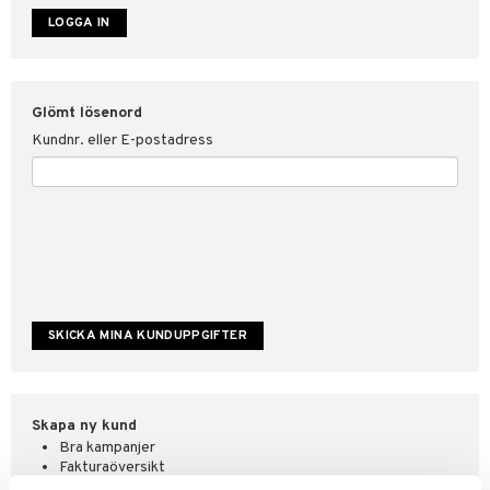
ate
tspolicy
Glömt lösenord
r för Shopping4net
Kundnr. eller E-postadress
ping4net
4net Beautystore
handel
Skapa ny kund
Bra kampanjer
Fakturaöversikt
Orderstatus & historik