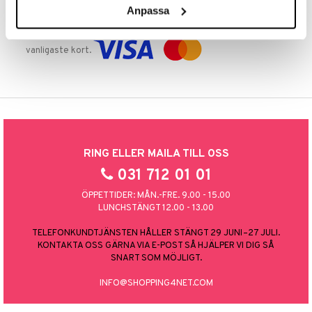
Anpassa
TRYGGA KÖP
Handla tryggt & säkert via faktura, delbetalning eller marknadens
vanligaste kort.
RING ELLER MAILA TILL OSS
031 712 01 01
ÖPPETTIDER: MÅN.-FRE. 9.00 - 15.00
LUNCHSTÄNGT 12.00 - 13.00
TELEFONKUNDTJÄNSTEN HÅLLER STÄNGT 29 JUNI–27 JULI.
KONTAKTA OSS GÄRNA VIA E-POST SÅ HJÄLPER VI DIG SÅ
SNART SOM MÖJLIGT.
INFO@SHOPPING4NET.COM