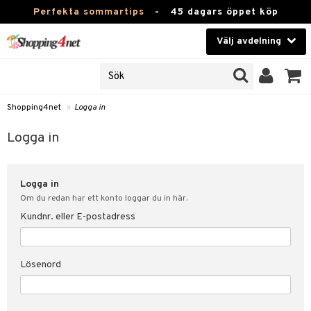
Perfekta sommartips
-
45 dagars öppet köp
Välj avdelning
JER
Skönhet
ODUKTER
TKORT
Kontaktlinser
Shopping4net
»
Logga in
Hälsokost
in
Logga in
Apotek
nd
lösenord
Logga in
Fitness
Om du redan har ett konto loggar du in här.
Hem & Inredning
Kundnr. eller E-postadress
änst
Leksaker, Barn & Baby
 & svar
Lösenord
tik
Varumärken
influencer?
Kampanjer