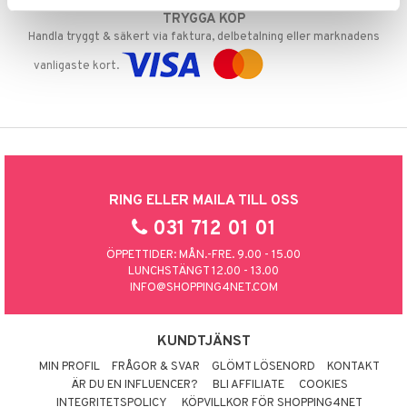
TRYGGA KÖP
Handla tryggt & säkert via faktura, delbetalning eller marknadens
vanligaste kort.
RING ELLER MAILA TILL OSS
031 712 01 01
ÖPPETTIDER: MÅN.-FRE. 9.00 - 15.00
LUNCHSTÄNGT 12.00 - 13.00
INFO@SHOPPING4NET.COM
KUNDTJÄNST
MIN PROFIL
FRÅGOR & SVAR
GLÖMT LÖSENORD
KONTAKT
ÄR DU EN INFLUENCER?
BLI AFFILIATE
COOKIES
INTEGRITETSPOLICY
KÖPVILLKOR FÖR SHOPPING4NET