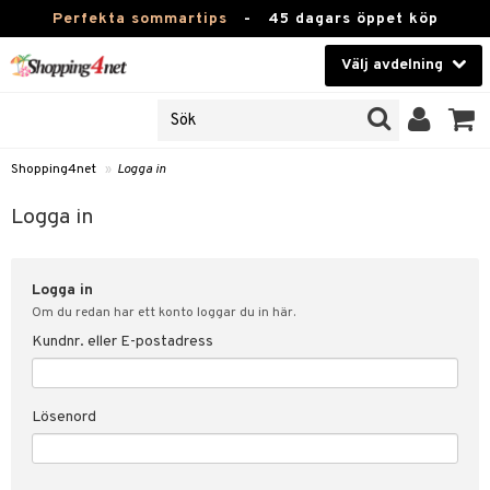
Perfekta sommartips
-
45 dagars öppet köp
Välj avdelning
JER
Skönhet
ODUKTER
TKORT
Kontaktlinser
Shopping4net
»
Logga in
Hälsokost
in
Logga in
Apotek
nd
lösenord
Logga in
Fitness
Om du redan har ett konto loggar du in här.
Hem & Inredning
Kundnr. eller E-postadress
änst
Leksaker, Barn & Baby
 & svar
Lösenord
tik
Varumärken
influencer?
Kampanjer