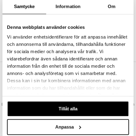
Abonnemang
Samtycke
Information
Om
Bevaka produkter
Recensera produkter
Önskelistor
Denna webbplats använder cookies
Vi använder enhetsidentifierare för att anpassa innehållet
och annonserna till användarna, tillhandahålla funktioner
SKAPA KUND
för sociala medier och analysera vår trafik. Vi
vidarebefordrar även sådana identifierare och annan
information från din enhet till de sociala medier och
annons- och analysföretag som vi samarbetar med.
VAD KOSTAR FRAKTEN?
Dessa kan i sin tur kombinera informationen med annan
Vi erbjuder fri frakt från 350 kr. Vår gräns för fraktfri leverans bestäms
information som du har tillhandahållit eller som de har
utifån vilken avdelning du handlar från. Läs mer här »
samlat in när du har använt deras tjänster. Du godkänner
SNABBA LEVERANSER
våra cookies vid fortsatt användande av vår webbplats.
Beställningar lagda före 14:00 (gäller varor i lager) skickas normalt ut från
Tillåt alla
oss samma dag.
GODKÄND AV LÄKEMEDELSVERKET
EU-logotypen är symbolen som visar att vi är godkända av
Anpassa
Läkemedelsverket gällande försäljning av läkemedel.