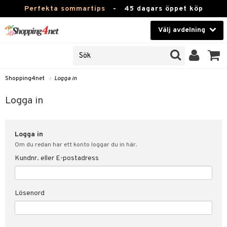
Perfekta sommartips
-
45 dagars öppet köp
Välj avdelning
JER
Skönhet
ODUKTER
TKORT
Kontaktlinser
Shopping4net
»
Logga in
Hälsokost
in
Logga in
Apotek
nd
lösenord
Logga in
Fitness
Om du redan har ett konto loggar du in här.
Hem & Inredning
Kundnr. eller E-postadress
änst
Leksaker, Barn & Baby
 & svar
Lösenord
tik
Varumärken
influencer?
Kampanjer