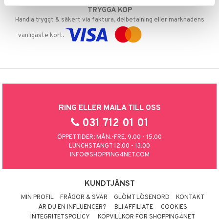
TRYGGA KÖP
Handla tryggt & säkert via faktura, delbetalning eller marknadens
vanligaste kort.
RING ELLER MAILA TILL OSS
031 712 01 01
ÖPPETTIDER: MÅN.-FRE. 9.00 - 15.00
LUNCHSTÄNGT 12.00 - 13.00
INFO@SHOPPING4NET.COM
KUNDTJÄNST
MIN PROFIL
FRÅGOR & SVAR
GLÖMT LÖSENORD
KONTAKT
ÄR DU EN INFLUENCER?
BLI AFFILIATE
COOKIES
INTEGRITETSPOLICY
KÖPVILLKOR FÖR SHOPPING4NET