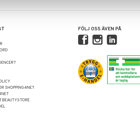
ST
FÖLJ OSS ÄVEN PÅ
AR
NORD
LUENCER?
OLICY
ÖR SHOPPING4NET
4NET
T BEAUTYSTORE
DEL