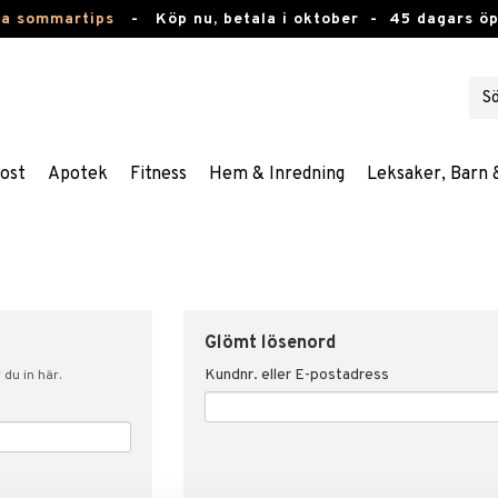
ta sommartips
-
Köp nu, betala i oktober -
45 dagars ö
ost
Apotek
Fitness
Hem & Inredning
Leksaker, Barn 
Glömt lösenord
Kundnr. eller E-postadress
du in här.