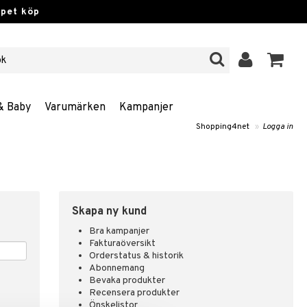
ppet köp
& Baby
Varumärken
Kampanjer
Shopping4net
»
Logga in
Skapa ny kund
Bra kampanjer
Fakturaöversikt
Orderstatus & historik
Abonnemang
Bevaka produkter
Recensera produkter
Önskelistor