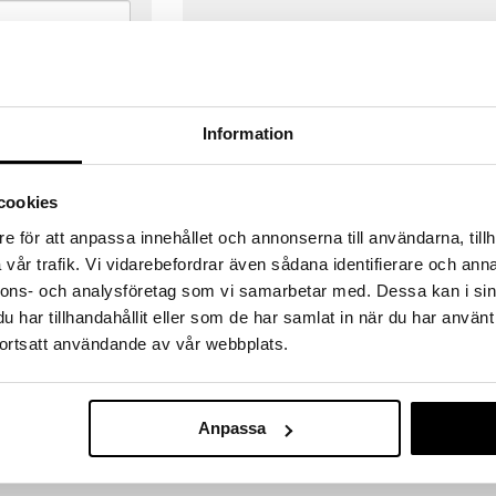
Information
cookies
e för att anpassa innehållet och annonserna till användarna, tillh
vår trafik. Vi vidarebefordrar även sådana identifierare och anna
nnons- och analysföretag som vi samarbetar med. Dessa kan i sin
har tillhandahållit eller som de har samlat in när du har använt
ortsatt användande av vår webbplats.
VERANSER
GODKÄND AV LÄKEMEDELSV
gda före 14:00 (gäller varor i lager)
EU-logotypen är symbolen som visar
Anpassa
 ut från oss samma dag.
godkända av Läkemedelsverket gä
försäljning av läkemedel.