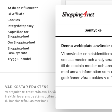
Är du en influencer?
Bli Affiliate
Cookies
Integritetspolicy
Samtycke
Köpvillkor för
Shopping4net
Om Shopping4net
Denna webbplats använder 
Shopping4net
Beautystore
Vi använder enhetsidentifierar
Trygg E-handel
sociala medier och analysera 
till de sociala medier och a
med annan information som du 
godkänner våra cookies vid f
VAD KOSTAR FRAKTEN?
SNABBA LE
Vi erbjuder fri frakt från 350 kr. Vår gräns för
Beställningar la
fraktfri leverans bestäms utifån vilken avdelning
skickas normalt
du handlar från. Läs mer här »