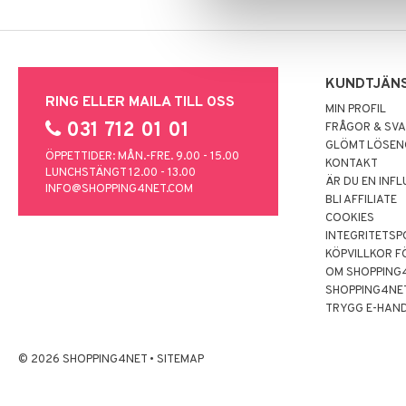
KUNDTJÄN
RING ELLER MAILA TILL OSS
MIN PROFIL
031 712 01 01
FRÅGOR & SV
GLÖMT LÖSE
ÖPPETTIDER: MÅN.-FRE. 9.00 - 15.00
KONTAKT
LUNCHSTÄNGT 12.00 - 13.00
ÄR DU EN INF
INFO@SHOPPING4NET.COM
BLI AFFILIATE
COOKIES
INTEGRITETSP
KÖPVILLKOR F
OM SHOPPING
SHOPPING4NE
TRYGG E-HAN
© 2026 SHOPPING4NET
•
SITEMAP