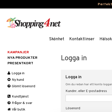
Perfek
Skönhet
Kontaktlinser
Hälsok
KAMPANJER
Logga in
NYA PRODUKTER
PRESENTKORT
Logga in
Logga in
Ny kund
Om du redan har ett konto loggar 
Glömt lösenord
Kundnr. eller E-postadress
Kundtjänst
Frågor & svar
Lösenord
Vår butik