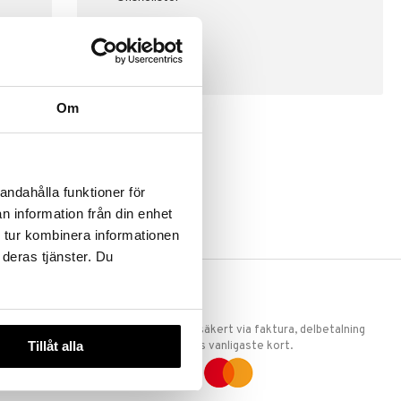
SKAPA KUND
Om
andahålla funktioner för
n information från din enhet
 tur kombinera informationen
 deras tjänster. Du
ERKET
TRYGGA KÖP
 att vi är
Handla tryggt & säkert via faktura, delbetalning
Tillåt alla
llande
eller marknadens vanligaste kort.