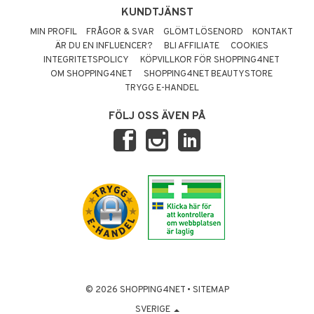
KUNDTJÄNST
MIN PROFIL
FRÅGOR & SVAR
GLÖMT LÖSENORD
KONTAKT
ÄR DU EN INFLUENCER?
BLI AFFILIATE
COOKIES
INTEGRITETSPOLICY
KÖPVILLKOR FÖR SHOPPING4NET
OM SHOPPING4NET
SHOPPING4NET BEAUTYSTORE
TRYGG E-HANDEL
FÖLJ OSS ÄVEN PÅ
© 2026 SHOPPING4NET
•
SITEMAP
SVERIGE