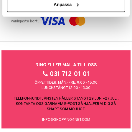
Anpassa
TRYGGA KÖP
Handla tryggt & säkert via faktura, delbetalning eller marknadens
vanligaste kort.
RING ELLER MAILA TILL OSS
031 712 01 01
ÖPPETTIDER: MÅN.-FRE. 9.00 - 15.00
LUNCHSTÄNGT 12.00 - 13.00
TELEFONKUNDTJÄNSTEN HÅLLER STÄNGT 29 JUNI–27 JULI.
KONTAKTA OSS GÄRNA VIA E-POST SÅ HJÄLPER VI DIG SÅ
SNART SOM MÖJLIGT.
INFO@SHOPPING4NET.COM