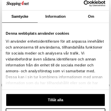
Abonnemang
Bevaka produkter
Recensera produkter
Samtycke
Information
Om
Önskelistor
Denna webbplats använder cookies
SKAPA KUND
Vi använder enhetsidentifierare för att anpassa innehållet
och annonserna till användarna, tillhandahålla funktioner
för sociala medier och analysera vår trafik. Vi
vidarebefordrar även sådana identifierare och annan
VAD KOSTAR FRAKTEN?
information från din enhet till de sociala medier och
Vi erbjuder fri frakt från 350 kr. Vår gräns för fraktfri leverans bestäms
annons- och analysföretag som vi samarbetar med.
utifån vilken avdelning du handlar från. Läs mer här »
Dessa kan i sin tur kombinera informationen med annan
SNABBA LEVERANSER
information som du har tillhandahållit eller som de har
Beställningar lagda före 14:00 (gäller varor i lager) skickas normalt ut från
samlat in när du har använt deras tjänster. Du godkänner
oss samma dag.
våra cookies vid fortsatt användande av vår webbplats.
GODKÄND AV LÄKEMEDELSVERKET
Tillåt alla
EU-logotypen är symbolen som visar att vi är godkända av
Läkemedelsverket gällande försäljning av läkemedel.