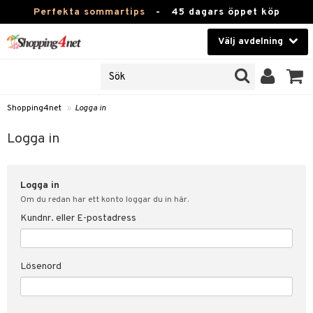
Perfekta sommartips
-
45 dagars öppet köp
Välj avdelning
JER
Skönhet
ODUKTER
TKORT
Kontaktlinser
Shopping4net
»
Logga in
Hälsokost
in
Logga in
Apotek
nd
lösenord
Logga in
Fitness
Om du redan har ett konto loggar du in här.
Hem & Inredning
Kundnr. eller E-postadress
änst
Leksaker, Barn & Baby
 & svar
Lösenord
tik
Varumärken
influencer?
Kampanjer