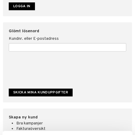
ate
tspolicy
Glömt lösenord
r för Shopping4net
Kundnr. eller E-postadress
ping4net
4net Beautystore
handel
Skapa ny kund
Bra kampanjer
Fakturaöversikt
Orderstatus & historik