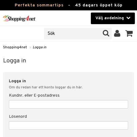
Perfekta sommartips
-
45 dagars öppet köp
Välj avdelning
JER
Skönhet
ODUKTER
TKORT
Kontaktlinser
Shopping4net
»
Logga in
Hälsokost
in
Logga in
Apotek
nd
lösenord
Logga in
Fitness
Om du redan har ett konto loggar du in här.
Hem & Inredning
Kundnr. eller E-postadress
änst
Leksaker, Barn & Baby
 & svar
Lösenord
tik
Varumärken
influencer?
Kampanjer