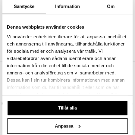
Abonnemang
Samtycke
Information
Om
Bevaka produkter
Recensera produkter
Önskelistor
Denna webbplats använder cookies
Vi använder enhetsidentifierare för att anpassa innehållet
och annonserna till användarna, tillhandahålla funktioner
SKAPA KUND
för sociala medier och analysera vår trafik. Vi
vidarebefordrar även sådana identifierare och annan
information från din enhet till de sociala medier och
annons- och analysföretag som vi samarbetar med.
VAD KOSTAR FRAKTEN?
Dessa kan i sin tur kombinera informationen med annan
Vi erbjuder fri frakt från 350 kr. Vår gräns för fraktfri leverans bestäms
information som du har tillhandahållit eller som de har
utifån vilken avdelning du handlar från. Läs mer här »
samlat in när du har använt deras tjänster. Du godkänner
SNABBA LEVERANSER
våra cookies vid fortsatt användande av vår webbplats.
Beställningar lagda före 14:00 (gäller varor i lager) skickas normalt ut från
Tillåt alla
oss samma dag.
GODKÄND AV LÄKEMEDELSVERKET
EU-logotypen är symbolen som visar att vi är godkända av
Anpassa
Läkemedelsverket gällande försäljning av läkemedel.