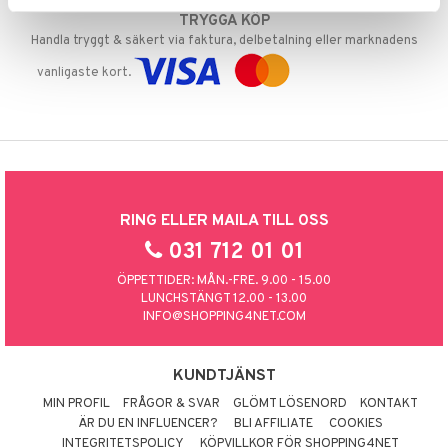
TRYGGA KÖP
Handla tryggt & säkert via faktura, delbetalning eller marknadens
vanligaste kort.
RING ELLER MAILA TILL OSS
031 712 01 01
ÖPPETTIDER: MÅN.-FRE. 9.00 - 15.00
LUNCHSTÄNGT 12.00 - 13.00
INFO@SHOPPING4NET.COM
KUNDTJÄNST
MIN PROFIL
FRÅGOR & SVAR
GLÖMT LÖSENORD
KONTAKT
ÄR DU EN INFLUENCER?
BLI AFFILIATE
COOKIES
INTEGRITETSPOLICY
KÖPVILLKOR FÖR SHOPPING4NET