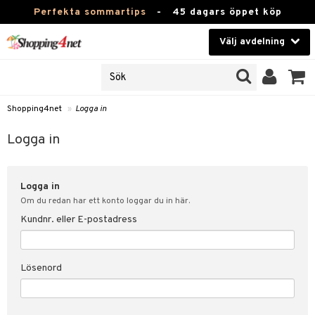
Perfekta sommartips
-
45 dagars öppet köp
Välj avdelning
JER
Skönhet
ODUKTER
TKORT
Kontaktlinser
Shopping4net
»
Logga in
Hälsokost
in
Logga in
Apotek
nd
lösenord
Logga in
Fitness
Om du redan har ett konto loggar du in här.
Hem & Inredning
Kundnr. eller E-postadress
änst
Leksaker, Barn & Baby
 & svar
Lösenord
tik
Varumärken
influencer?
Kampanjer