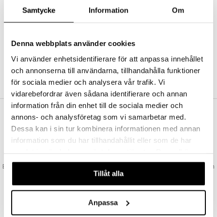
Abonnemang
Samtycke
Information
Om
Bevaka produkter
Recensera produkter
Önskelistor
Denna webbplats använder cookies
Vi använder enhetsidentifierare för att anpassa innehållet
och annonserna till användarna, tillhandahålla funktioner
SKAPA KUND
för sociala medier och analysera vår trafik. Vi
vidarebefordrar även sådana identifierare och annan
information från din enhet till de sociala medier och
annons- och analysföretag som vi samarbetar med.
VAD KOSTAR FRAKTEN?
Dessa kan i sin tur kombinera informationen med annan
Vi erbjuder fri frakt från 350 kr. Vår gräns för fraktfri leverans bestäms
information som du har tillhandahållit eller som de har
utifån vilken avdelning du handlar från. Läs mer här »
samlat in när du har använt deras tjänster. Du godkänner
SNABBA LEVERANSER
våra cookies vid fortsatt användande av vår webbplats.
Beställningar lagda före 14:00 (gäller varor i lager) skickas normalt ut från
Tillåt alla
oss samma dag.
GODKÄND AV LÄKEMEDELSVERKET
EU-logotypen är symbolen som visar att vi är godkända av
Anpassa
Läkemedelsverket gällande försäljning av läkemedel.