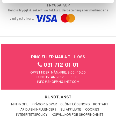
TRYGGA KÖP
Handla tryggt & säkert via faktura, delbetalning eller marknadens
vanligaste kort.
RING ELLER MAILA TILL OSS
031 712 01 01
ÖPPETTIDER: MÅN.-FRE. 9.00 - 15.00
LUNCHSTÄNGT 12.00 - 13.00
INFO@SHOPPING4NET.COM
KUNDTJÄNST
MIN PROFIL
FRÅGOR & SVAR
GLÖMT LÖSENORD
KONTAKT
ÄR DU EN INFLUENCER?
BLI AFFILIATE
COOKIES
INTEGRITETSPOLICY
KÖPVILLKOR FÖR SHOPPING4NET