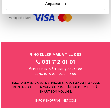
Anpassa
TRYGGA KÖP
Handla tryggt & säkert via faktura, delbetalning eller marknadens
vanligaste kort.
RING ELLER MAILA TILL OSS
031 712 01 01
ÖPPETTIDER: MÅN.-FRE. 9.00 - 15.00
LUNCHSTÄNGT 12.00 - 13.00
TELEFONKUNDTJÄNSTEN HÅLLER STÄNGT 29 JUNI–27 JULI.
KONTAKTA OSS GÄRNA VIA E-POST SÅ HJÄLPER VI DIG SÅ
SNART SOM MÖJLIGT.
INFO@SHOPPING4NET.COM