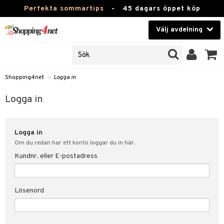
Perfekta sommartips
-
45 dagars öppet köp
Välj avdelning
JER
Skönhet
ODUKTER
TKORT
Kontaktlinser
Shopping4net
»
Logga in
Hälsokost
in
Logga in
Apotek
nd
lösenord
Logga in
Fitness
Om du redan har ett konto loggar du in här.
Hem & Inredning
Kundnr. eller E-postadress
änst
Leksaker, Barn & Baby
 & svar
Lösenord
tik
Varumärken
influencer?
Kampanjer