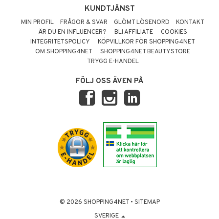
KUNDTJÄNST
MIN PROFIL
FRÅGOR & SVAR
GLÖMT LÖSENORD
KONTAKT
ÄR DU EN INFLUENCER?
BLI AFFILIATE
COOKIES
INTEGRITETSPOLICY
KÖPVILLKOR FÖR SHOPPING4NET
OM SHOPPING4NET
SHOPPING4NET BEAUTYSTORE
TRYGG E-HANDEL
FÖLJ OSS ÄVEN PÅ
© 2026 SHOPPING4NET
•
SITEMAP
SVERIGE