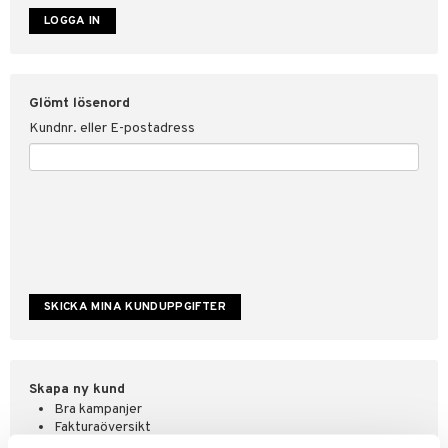
ate
tspolicy
Glömt lösenord
r för Shopping4net
Kundnr. eller E-postadress
ping4net
4net Beautystore
handel
Skapa ny kund
Bra kampanjer
Fakturaöversikt
Orderstatus & historik