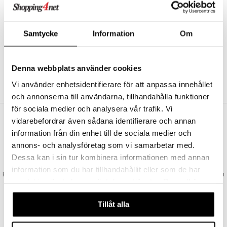
Abonnemang
Bevaka produkter
Recensera produkter
Samtycke
Information
Om
Önskelistor
Denna webbplats använder cookies
SKAPA KUND
Vi använder enhetsidentifierare för att anpassa innehållet
och annonserna till användarna, tillhandahålla funktioner
för sociala medier och analysera vår trafik. Vi
vidarebefordrar även sådana identifierare och annan
VAD KOSTAR FRAKTEN?
information från din enhet till de sociala medier och
Vi erbjuder fri frakt från 350 kr. Vår gräns för fraktfri leverans bestäms
annons- och analysföretag som vi samarbetar med.
utifån vilken avdelning du handlar från. Läs mer här »
Dessa kan i sin tur kombinera informationen med annan
SNABBA LEVERANSER
information som du har tillhandahållit eller som de har
Beställningar lagda före 14:00 (gäller varor i lager) skickas normalt ut från
samlat in när du har använt deras tjänster. Du godkänner
oss samma dag.
våra cookies vid fortsatt användande av vår webbplats.
GODKÄND AV LÄKEMEDELSVERKET
Tillåt alla
EU-logotypen är symbolen som visar att vi är godkända av
Läkemedelsverket gällande försäljning av läkemedel.