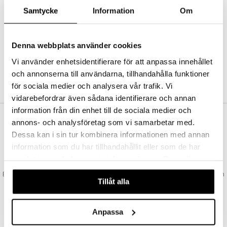
Abonnemang
Samtycke
Information
Om
Bevaka produkter
Recensera produkter
Önskelistor
Denna webbplats använder cookies
Vi använder enhetsidentifierare för att anpassa innehållet
och annonserna till användarna, tillhandahålla funktioner
SKAPA KUND
för sociala medier och analysera vår trafik. Vi
vidarebefordrar även sådana identifierare och annan
information från din enhet till de sociala medier och
annons- och analysföretag som vi samarbetar med.
VAD KOSTAR FRAKTEN?
Dessa kan i sin tur kombinera informationen med annan
Vi erbjuder fri frakt från 350 kr. Vår gräns för fraktfri leverans bestäms
information som du har tillhandahållit eller som de har
utifån vilken avdelning du handlar från. Läs mer här »
samlat in när du har använt deras tjänster. Du godkänner
SNABBA LEVERANSER
våra cookies vid fortsatt användande av vår webbplats.
Beställningar lagda före 14:00 (gäller varor i lager) skickas normalt ut från
Tillåt alla
oss samma dag.
GODKÄND AV LÄKEMEDELSVERKET
EU-logotypen är symbolen som visar att vi är godkända av
Anpassa
Läkemedelsverket gällande försäljning av läkemedel.