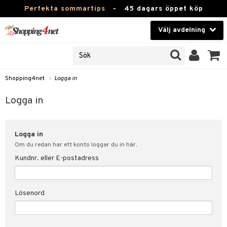
Perfekta sommartips
-
45 dagars öppet köp
Välj avdelning
JER
Skönhet
ODUKTER
TKORT
Kontaktlinser
Shopping4net
»
Logga in
Hälsokost
in
Logga in
Apotek
nd
lösenord
Logga in
Fitness
Om du redan har ett konto loggar du in här.
Hem & Inredning
Kundnr. eller E-postadress
änst
Leksaker, Barn & Baby
 & svar
Lösenord
tik
Varumärken
influencer?
Kampanjer