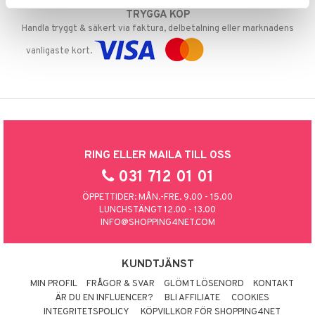
TRYGGA KÖP
Handla tryggt & säkert via faktura, delbetalning eller marknadens
vanligaste kort.
RING ELLER MAILA TILL OSS
031 712 01 01
ÖPPETTIDER: MÅN.-FRE. 9.00 - 15.00
LUNCHSTÄNGT 12.00 - 13.00
INFO@SHOPPING4NET.COM
KUNDTJÄNST
MIN PROFIL
FRÅGOR & SVAR
GLÖMT LÖSENORD
KONTAKT
ÄR DU EN INFLUENCER?
BLI AFFILIATE
COOKIES
INTEGRITETSPOLICY
KÖPVILLKOR FÖR SHOPPING4NET