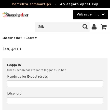
Perfekta sommartips
-
45 dagars öppet köp
Välj avdelning
JER
Skönhet
ODUKTER
TKORT
Kontaktlinser
Shopping4net
»
Logga in
Hälsokost
in
Logga in
Apotek
nd
lösenord
Logga in
Fitness
Om du redan har ett konto loggar du in här.
Hem & Inredning
Kundnr. eller E-postadress
änst
Leksaker, Barn & Baby
 & svar
Lösenord
tik
Varumärken
influencer?
Kampanjer