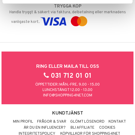
TRYGGA KÖP
Handla tryggt & säkert via faktura, delbetalning eller marknadens
vanligaste kort.
RING ELLER MAILA TILL OSS
031 712 01 01
ÖPPETTIDER: MÅN.-FRE. 9.00 - 15.00
LUNCHSTÄNGT 12.00 - 13.00
INFO@SHOPPING4NET.COM
KUNDTJÄNST
MIN PROFIL
FRÅGOR & SVAR
GLÖMT LÖSENORD
KONTAKT
ÄR DU EN INFLUENCER?
BLI AFFILIATE
COOKIES
INTEGRITETSPOLICY
KÖPVILLKOR FÖR SHOPPING4NET