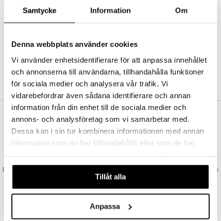
Abonnemang
Samtycke
Information
Om
Bevaka produkter
Recensera produkter
Önskelistor
Denna webbplats använder cookies
Vi använder enhetsidentifierare för att anpassa innehållet
och annonserna till användarna, tillhandahålla funktioner
SKAPA KUND
för sociala medier och analysera vår trafik. Vi
vidarebefordrar även sådana identifierare och annan
information från din enhet till de sociala medier och
annons- och analysföretag som vi samarbetar med.
VAD KOSTAR FRAKTEN?
Dessa kan i sin tur kombinera informationen med annan
Vi erbjuder fri frakt från 350 kr. Vår gräns för fraktfri leverans bestäms
information som du har tillhandahållit eller som de har
utifån vilken avdelning du handlar från. Läs mer här »
samlat in när du har använt deras tjänster. Du godkänner
SNABBA LEVERANSER
våra cookies vid fortsatt användande av vår webbplats.
Beställningar lagda före 14:00 (gäller varor i lager) skickas normalt ut från
Tillåt alla
oss samma dag.
GODKÄND AV LÄKEMEDELSVERKET
EU-logotypen är symbolen som visar att vi är godkända av
Anpassa
Läkemedelsverket gällande försäljning av läkemedel.