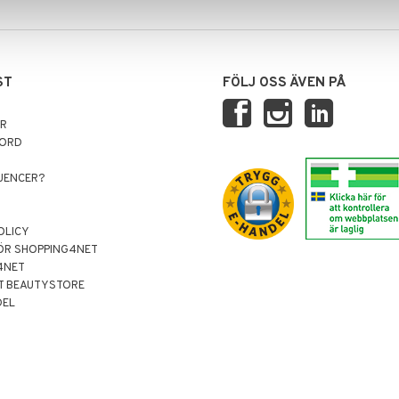
ST
FÖLJ OSS ÄVEN PÅ
AR
NORD
LUENCER?
OLICY
ÖR SHOPPING4NET
4NET
T BEAUTYSTORE
DEL