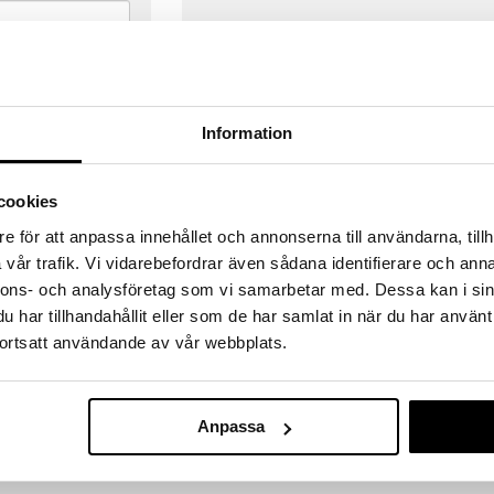
Information
cookies
e för att anpassa innehållet och annonserna till användarna, tillh
vår trafik. Vi vidarebefordrar även sådana identifierare och anna
nnons- och analysföretag som vi samarbetar med. Dessa kan i sin
har tillhandahållit eller som de har samlat in när du har använt
ortsatt användande av vår webbplats.
VERANSER
GODKÄND AV LÄKEMEDELSV
gda före 14:00 (gäller varor i lager)
EU-logotypen är symbolen som visar
Anpassa
 ut från oss samma dag.
godkända av Läkemedelsverket gä
försäljning av läkemedel.