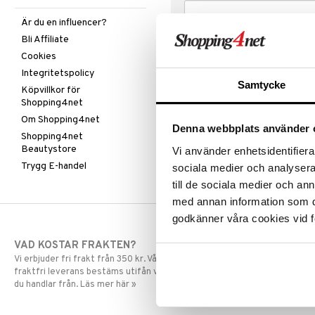
Är du en influencer?
Bli Affiliate
Cookies
Integritetspolicy
Samtycke
Köpvillkor för
Shopping4net
Om Shopping4net
Denna webbplats använder 
Shopping4net
Beautystore
Vi använder enhetsidentifierar
Trygg E-handel
sociala medier och analysera 
till de sociala medier och a
med annan information som du 
godkänner våra cookies vid f
VAD KOSTAR FRAKTEN?
SNABBA LE
Vi erbjuder fri frakt från 350 kr. Vår gräns för
Beställningar la
fraktfri leverans bestäms utifån vilken avdelning
skickas normalt
du handlar från. Läs mer här »