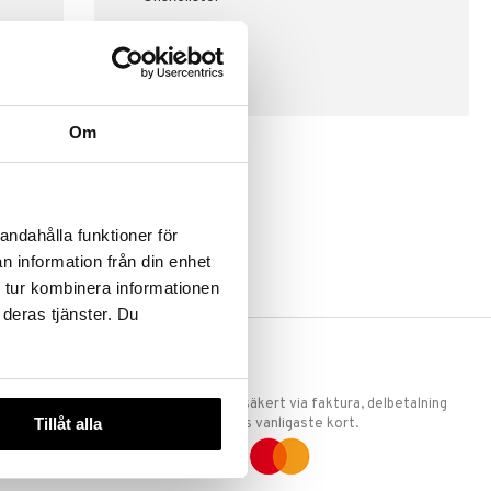
SKAPA KUND
Om
andahålla funktioner för
n information från din enhet
 tur kombinera informationen
 deras tjänster. Du
ERKET
TRYGGA KÖP
 att vi är
Handla tryggt & säkert via faktura, delbetalning
Tillåt alla
llande
eller marknadens vanligaste kort.