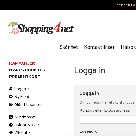
Perfekta
Skönhet
Kontaktlinser
Hälsok
KAMPANJER
Logga in
NYA PRODUKTER
PRESENTKORT
Logga in
Logga in
Ny kund
Om du redan har ett konto loggar 
Glömt lösenord
Kundnr. eller E-postadress
Kundtjänst
Frågor & svar
Lösenord
Vår butik