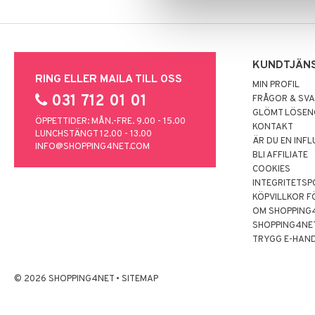
KUNDTJÄN
RING ELLER MAILA TILL OSS
MIN PROFIL
031 712 01 01
FRÅGOR & SV
GLÖMT LÖSE
ÖPPETTIDER: MÅN.-FRE. 9.00 - 15.00
KONTAKT
LUNCHSTÄNGT 12.00 - 13.00
ÄR DU EN INF
INFO@SHOPPING4NET.COM
BLI AFFILIATE
COOKIES
INTEGRITETSP
KÖPVILLKOR F
OM SHOPPING
SHOPPING4NE
TRYGG E-HAN
© 2026 SHOPPING4NET
•
SITEMAP