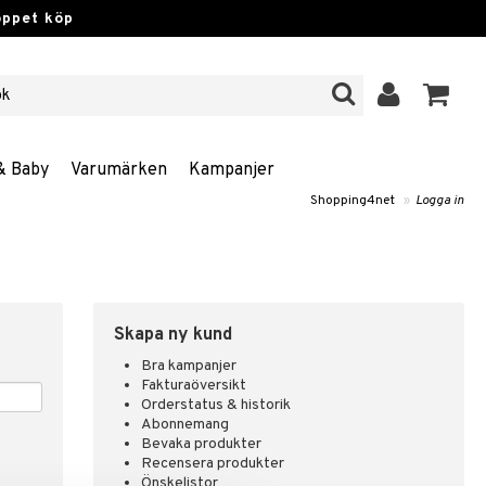
öppet köp
& Baby
Varumärken
Kampanjer
Shopping4net
»
Logga in
Skapa ny kund
Bra kampanjer
Fakturaöversikt
Orderstatus & historik
Abonnemang
Bevaka produkter
Recensera produkter
Önskelistor