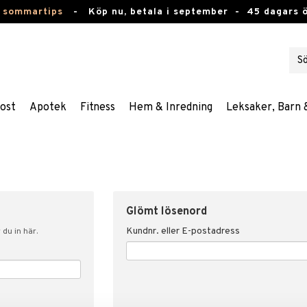
 sommartips
-
Köp nu, betala i september -
45 dagars 
ost
Apotek
Fitness
Hem & Inredning
Leksaker, Barn 
Glömt lösenord
Kundnr. eller E-postadress
du in här.