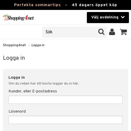
Perfekta sommartips
-
45 dagars öppet köp
Välj avdelning
JER
Skönhet
ODUKTER
TKORT
Kontaktlinser
Shopping4net
»
Logga in
Hälsokost
in
Logga in
Apotek
nd
lösenord
Logga in
Fitness
Om du redan har ett konto loggar du in här.
Hem & Inredning
Kundnr. eller E-postadress
änst
Leksaker, Barn & Baby
 & svar
Lösenord
tik
Varumärken
influencer?
Kampanjer