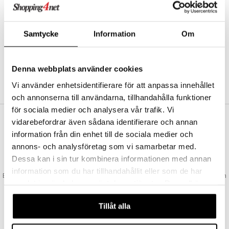
Abonnemang
Bevaka produkter
Recensera produkter
Samtycke
Information
Om
Önskelistor
Denna webbplats använder cookies
SKAPA KUND
Vi använder enhetsidentifierare för att anpassa innehållet
och annonserna till användarna, tillhandahålla funktioner
för sociala medier och analysera vår trafik. Vi
vidarebefordrar även sådana identifierare och annan
VAD KOSTAR FRAKTEN?
information från din enhet till de sociala medier och
Vi erbjuder fri frakt från 350 kr. Vår gräns för fraktfri leverans bestäms
annons- och analysföretag som vi samarbetar med.
utifån vilken avdelning du handlar från. Läs mer här »
Dessa kan i sin tur kombinera informationen med annan
SNABBA LEVERANSER
information som du har tillhandahållit eller som de har
Beställningar lagda före 14:00 (gäller varor i lager) skickas normalt ut från
samlat in när du har använt deras tjänster. Du godkänner
oss samma dag.
våra cookies vid fortsatt användande av vår webbplats.
GODKÄND AV LÄKEMEDELSVERKET
Tillåt alla
EU-logotypen är symbolen som visar att vi är godkända av
Läkemedelsverket gällande försäljning av läkemedel.