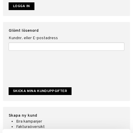
ate
tspolicy
Glömt lösenord
r för Shopping4net
Kundnr. eller E-postadress
ping4net
4net Beautystore
handel
Skapa ny kund
Bra kampanjer
Fakturaöversikt
Orderstatus & historik