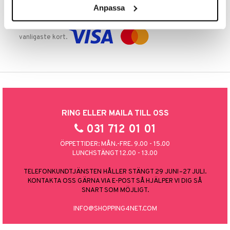
Anpassa
TRYGGA KÖP
Handla tryggt & säkert via faktura, delbetalning eller marknadens
vanligaste kort.
RING ELLER MAILA TILL OSS
031 712 01 01
ÖPPETTIDER: MÅN.-FRE. 9.00 - 15.00
LUNCHSTÄNGT 12.00 - 13.00
TELEFONKUNDTJÄNSTEN HÅLLER STÄNGT 29 JUNI–27 JULI.
KONTAKTA OSS GÄRNA VIA E-POST SÅ HJÄLPER VI DIG SÅ
SNART SOM MÖJLIGT.
INFO@SHOPPING4NET.COM