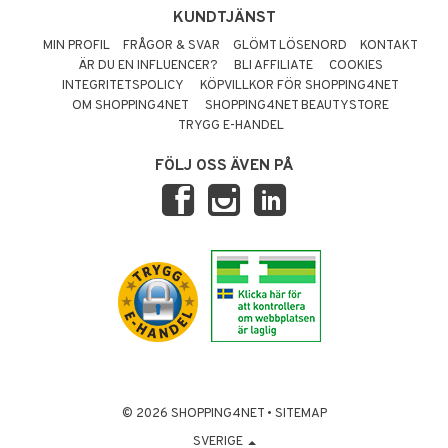
KUNDTJÄNST
MIN PROFIL
FRÅGOR & SVAR
GLÖMT LÖSENORD
KONTAKT
ÄR DU EN INFLUENCER?
BLI AFFILIATE
COOKIES
INTEGRITETSPOLICY
KÖPVILLKOR FÖR SHOPPING4NET
OM SHOPPING4NET
SHOPPING4NET BEAUTYSTORE
TRYGG E-HANDEL
FÖLJ OSS ÄVEN PÅ
© 2026 SHOPPING4NET
•
SITEMAP
SVERIGE