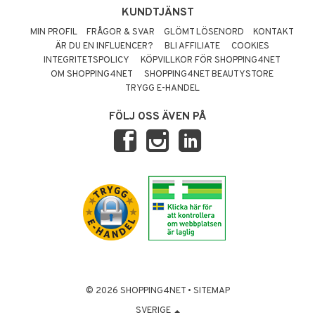
KUNDTJÄNST
MIN PROFIL
FRÅGOR & SVAR
GLÖMT LÖSENORD
KONTAKT
ÄR DU EN INFLUENCER?
BLI AFFILIATE
COOKIES
INTEGRITETSPOLICY
KÖPVILLKOR FÖR SHOPPING4NET
OM SHOPPING4NET
SHOPPING4NET BEAUTYSTORE
TRYGG E-HANDEL
FÖLJ OSS ÄVEN PÅ
© 2026 SHOPPING4NET
•
SITEMAP
SVERIGE