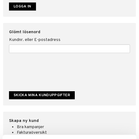
ate
tspolicy
Glömt lösenord
r för Shopping4net
Kundnr. eller E-postadress
ping4net
4net Beautystore
handel
Skapa ny kund
Bra kampanjer
Fakturaöversikt
Orderstatus & historik