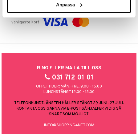
Anpassa
TRYGGA KÖP
Handla tryggt & säkert via faktura, delbetalning eller marknadens
vanligaste kort.
RING ELLER MAILA TILL OSS
031 712 01 01
ÖPPETTIDER: MÅN.-FRE. 9.00 - 15.00
LUNCHSTÄNGT 12.00 - 13.00
TELEFONKUNDTJÄNSTEN HÅLLER STÄNGT 29 JUNI–27 JULI.
KONTAKTA OSS GÄRNA VIA E-POST SÅ HJÄLPER VI DIG SÅ
SNART SOM MÖJLIGT.
INFO@SHOPPING4NET.COM