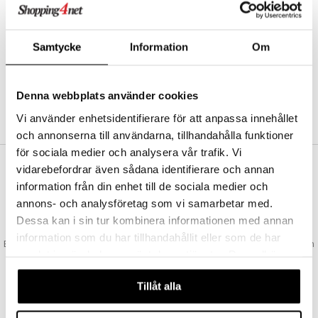
Abonnemang
Bevaka produkter
Recensera produkter
Samtycke
Information
Om
Önskelistor
Denna webbplats använder cookies
SKAPA KUND
Vi använder enhetsidentifierare för att anpassa innehållet
och annonserna till användarna, tillhandahålla funktioner
för sociala medier och analysera vår trafik. Vi
vidarebefordrar även sådana identifierare och annan
VAD KOSTAR FRAKTEN?
information från din enhet till de sociala medier och
Vi erbjuder fri frakt från 350 kr. Vår gräns för fraktfri leverans bestäms
annons- och analysföretag som vi samarbetar med.
utifån vilken avdelning du handlar från. Läs mer här »
Dessa kan i sin tur kombinera informationen med annan
SNABBA LEVERANSER
information som du har tillhandahållit eller som de har
Beställningar lagda före 14:00 (gäller varor i lager) skickas normalt ut från
samlat in när du har använt deras tjänster. Du godkänner
oss samma dag.
våra cookies vid fortsatt användande av vår webbplats.
GODKÄND AV LÄKEMEDELSVERKET
Tillåt alla
EU-logotypen är symbolen som visar att vi är godkända av
Läkemedelsverket gällande försäljning av läkemedel.