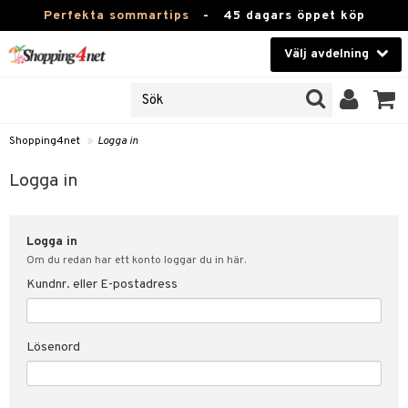
Perfekta sommartips
-
45 dagars öppet köp
Välj avdelning
JER
Skönhet
ODUKTER
TKORT
Kontaktlinser
Shopping4net
»
Logga in
Hälsokost
in
Logga in
Apotek
nd
lösenord
Logga in
Fitness
Om du redan har ett konto loggar du in här.
Hem & Inredning
Kundnr. eller E-postadress
änst
Leksaker, Barn & Baby
 & svar
Lösenord
tik
Varumärken
influencer?
Kampanjer