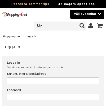
Perfekta sommartips
-
45 dagars öppet köp
Välj avdelning
JER
Skönhet
ODUKTER
TKORT
Kontaktlinser
Shopping4net
»
Logga in
Hälsokost
in
Logga in
Apotek
nd
lösenord
Logga in
Fitness
Om du redan har ett konto loggar du in här.
Hem & Inredning
Kundnr. eller E-postadress
änst
Leksaker, Barn & Baby
 & svar
Lösenord
tik
Varumärken
influencer?
Kampanjer