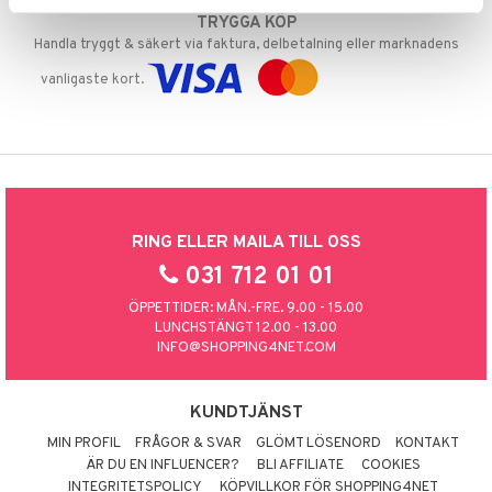
TRYGGA KÖP
Handla tryggt & säkert via faktura, delbetalning eller marknadens
vanligaste kort.
RING ELLER MAILA TILL OSS
031 712 01 01
ÖPPETTIDER: MÅN.-FRE. 9.00 - 15.00
LUNCHSTÄNGT 12.00 - 13.00
INFO@SHOPPING4NET.COM
KUNDTJÄNST
MIN PROFIL
FRÅGOR & SVAR
GLÖMT LÖSENORD
KONTAKT
ÄR DU EN INFLUENCER?
BLI AFFILIATE
COOKIES
INTEGRITETSPOLICY
KÖPVILLKOR FÖR SHOPPING4NET