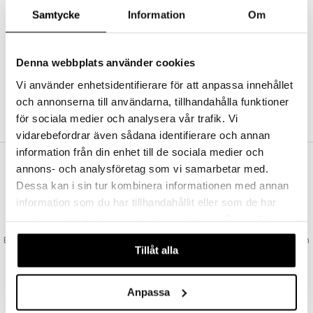
Abonnemang
Samtycke
Information
Om
Bevaka produkter
Recensera produkter
Önskelistor
Denna webbplats använder cookies
Vi använder enhetsidentifierare för att anpassa innehållet
och annonserna till användarna, tillhandahålla funktioner
SKAPA KUND
för sociala medier och analysera vår trafik. Vi
vidarebefordrar även sådana identifierare och annan
information från din enhet till de sociala medier och
annons- och analysföretag som vi samarbetar med.
VAD KOSTAR FRAKTEN?
Dessa kan i sin tur kombinera informationen med annan
Vi erbjuder fri frakt från 350 kr. Vår gräns för fraktfri leverans bestäms
information som du har tillhandahållit eller som de har
utifån vilken avdelning du handlar från. Läs mer här »
samlat in när du har använt deras tjänster. Du godkänner
SNABBA LEVERANSER
våra cookies vid fortsatt användande av vår webbplats.
Beställningar lagda före 14:00 (gäller varor i lager) skickas normalt ut från
Tillåt alla
oss samma dag.
GODKÄND AV LÄKEMEDELSVERKET
EU-logotypen är symbolen som visar att vi är godkända av
Anpassa
Läkemedelsverket gällande försäljning av läkemedel.