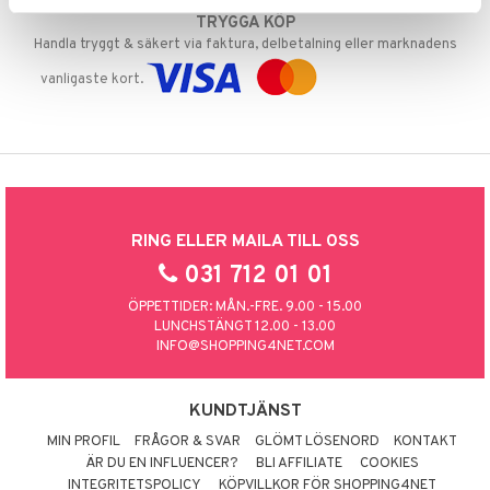
TRYGGA KÖP
Handla tryggt & säkert via faktura, delbetalning eller marknadens
vanligaste kort.
RING ELLER MAILA TILL OSS
031 712 01 01
ÖPPETTIDER: MÅN.-FRE. 9.00 - 15.00
LUNCHSTÄNGT 12.00 - 13.00
INFO@SHOPPING4NET.COM
KUNDTJÄNST
MIN PROFIL
FRÅGOR & SVAR
GLÖMT LÖSENORD
KONTAKT
ÄR DU EN INFLUENCER?
BLI AFFILIATE
COOKIES
INTEGRITETSPOLICY
KÖPVILLKOR FÖR SHOPPING4NET