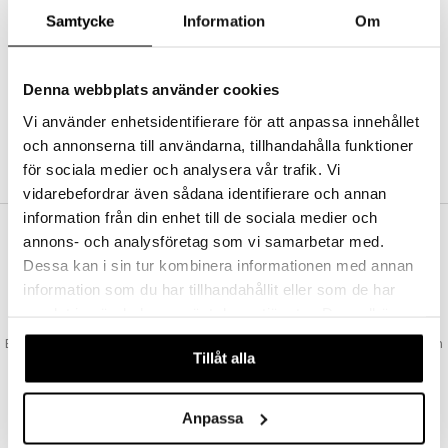
Abonnemang
Samtycke
Information
Om
Bevaka produkter
Recensera produkter
Önskelistor
Denna webbplats använder cookies
Vi använder enhetsidentifierare för att anpassa innehållet
och annonserna till användarna, tillhandahålla funktioner
SKAPA KUND
för sociala medier och analysera vår trafik. Vi
vidarebefordrar även sådana identifierare och annan
information från din enhet till de sociala medier och
annons- och analysföretag som vi samarbetar med.
VAD KOSTAR FRAKTEN?
Dessa kan i sin tur kombinera informationen med annan
Vi erbjuder fri frakt från 350 kr. Vår gräns för fraktfri leverans bestäms
information som du har tillhandahållit eller som de har
utifån vilken avdelning du handlar från. Läs mer här »
samlat in när du har använt deras tjänster. Du godkänner
SNABBA LEVERANSER
våra cookies vid fortsatt användande av vår webbplats.
Beställningar lagda före 14:00 (gäller varor i lager) skickas normalt ut från
Tillåt alla
oss samma dag.
GODKÄND AV LÄKEMEDELSVERKET
EU-logotypen är symbolen som visar att vi är godkända av
Anpassa
Läkemedelsverket gällande försäljning av läkemedel.