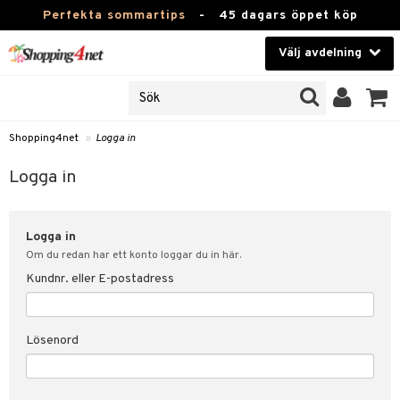
Perfekta sommartips
-
45 dagars öppet köp
Välj avdelning
JER
Skönhet
ODUKTER
TKORT
Kontaktlinser
Shopping4net
»
Logga in
Hälsokost
in
Logga in
Apotek
nd
lösenord
Logga in
Fitness
Om du redan har ett konto loggar du in här.
Hem & Inredning
Kundnr. eller E-postadress
änst
Leksaker, Barn & Baby
 & svar
Lösenord
tik
Varumärken
influencer?
Kampanjer